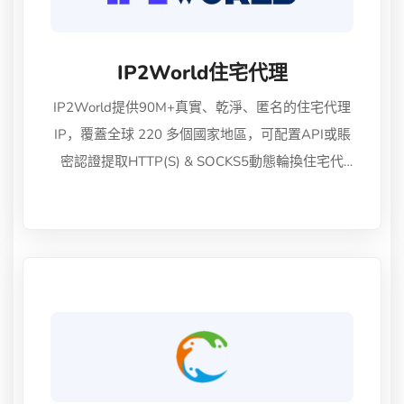
IP2World住宅代理
IP2World提供90M+真實、乾淨、匿名的住宅代理
IP，覆蓋全球 220 多個國家地區，可配置API或賬
密認證提取HTTP(S) & SOCKS5動態輪換住宅代
理、靜態ISP住宅代理。IP2World將海量可用的代
理IP集成到功能強大的代理軟件IP2代理管理器
中，可輕鬆配置城市/ASN級定位的、不限帶寬及無
限並發的全球SOCKS5住宅代理，完美兼容各種工
具、瀏覽器及應用程序。可將代理應用於品牌保
護、廣告驗證、SEO、價格聚合、學術研究、社交
媒體管理、指紋瀏覽器、網絡遊戲、運動鞋搶購、
電子商務、數據收集等領域。