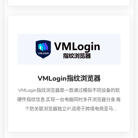
ChatGPT、跑 Facebook 广告、切美区 Apple ID、
海淘 Amazon。 不同于"野卡"或"机房卡",融达的卡
段通过合规通道发行,经过 100+ 平台批量验证,实测
通过率 99%+。
VMLogin指纹浏览器
VMLogin指纹浏览器是一款通过模拟不同设备的软
硬件指纹信息,实现一台电脑同时多开浏览器分身,每
个防关联浏览器独立IP,适用于跨境电商亚马
逊,eBay,社媒营销FB,Twitter,Google等多平台账号防
关联批量管理安全浏览器。