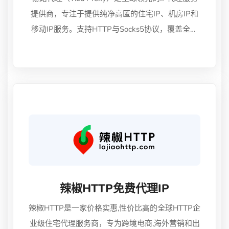
提供商，专注于提供纯净高匿的住宅IP、机房IP和
移动IP服务。支持HTTP与Socks5协议，覆盖全球
范围，拥有动态IP、静态IP、独享IP和共享IP多种
类型。所有代理IP均来自国际运营商自有机房和住
宅网络，稳定高速、匿名性强，适用于跨境电商、
数据抓取、社媒营销等多种业务场景，助力用户安
全高效地连接全球网络。
辣椒HTTP免费代理IP
辣椒HTTP是一家价格实惠,性价比高的全球HTTP企
业级住宅代理服务商，专为跨境电商,海外营销和出