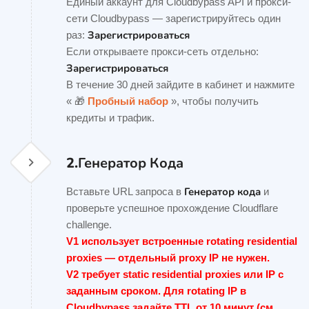
Единый аккаунт для Cloudbypass API и прокси-
сети Cloudbypass — зарегистрируйтесь один
Зарегистрироваться
раз:
Если открываете прокси-сеть отдельно:
Зарегистрироваться
В течение 30 дней зайдите в кабинет и нажмите
« 🎁
Пробный набор
», чтобы получить
кредиты и трафик.
2.
Генератор Кода
Генератор кода
Вставьте URL запроса в
и
проверьте успешное прохождение Cloudflare
challenge.
V1 использует встроенные rotating residential
proxies — отдельный proxy IP не нужен.
V2 требует static residential proxies или IP с
заданным сроком. Для rotating IP в
Cloudbypass задайте TTL от 10 минут (см.