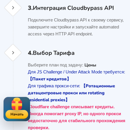
3.
Интеграция Cloudbypass API
Подключите Cloudbypass API к своему сервису,
завершите настройки и запускайте automated
access через HTTP API endpoint.
4.
Выбор Тарифа
Цены
Выберите план под задачу:
Для JS Challenge / Under Attack Mode требуется:
【Пакет кредитов】
【Ротационные
Для трафика прокси-сети:
датацентровые прокси или rotating
residential proxies】
Cloudflare challenge списывает кредиты.
Иногда помогает proxy IP, но одного прокси
Начать
недостаточно для стабильного прохождения
проверки.