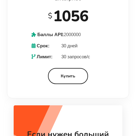
1056
$
Баллы API:
12000000
Срок:
30 дней
Лимит:
30 запросов/с
Купить
Если нужен больший