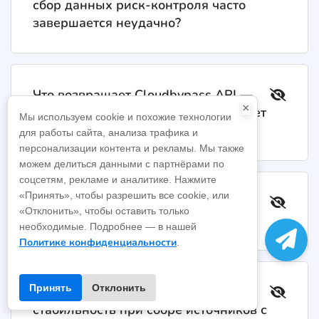
сбор данных риск-контроля часто
завершается неудачно?
Что возвращает Cloudbypass API —
×
HTML или JSON — и как это помогает
Мы используем cookie и похожие технологии
разбору?
для работы сайта, анализа трафика и
персонализации контента и рекламы. Мы также
можем делиться данными с партнёрами по
соцсетям, рекламе и аналитике. Нажмите
«Принять», чтобы разрешить все cookie, или
Как избежать пропусков и дублей
«Отклонить», чтобы оставить только
при сборе данных риск-контроля?
необходимые. Подробнее — в нашей
Политике конфиденциальности
.
Принять
Отклонить
Как обеспечить долгосрочную
стабильность при сборе источников с