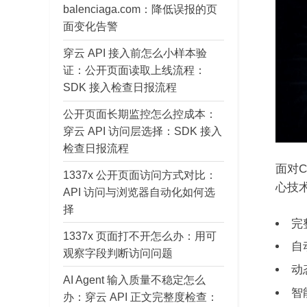
balenciaga.com：降低误报的页
面变化告警
穿云 API 接入前怎么小样本验
证：公开页面读取上线流程：
SDK 接入检查日报流程
公开页面长期监控怎么控成本：
穿云 API 访问层选择：SDK 接入
检查日报流程
面对C
1337x 公开页面访问方式对比：
心技
API 访问与浏览器自动化如何选
择
完
1337x 页面打不开怎么办：用可
自
观察字段判断访问问题
动
AI Agent 输入质量不稳定怎么
智
办：穿云 API 正文完整度检查：