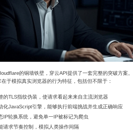
loudflare的铜墙铁壁，穿云API提供了一套完整的突破方案
术在于模拟真实浏览器的行为特征，包括但不限于：
整的TLS指纹伪装，使请求看起来来自主流浏览器
动化JavaScript引擎，能够执行前端挑战并生成正确响应
态IP轮换系统，避免单一IP被标记为爬虫
能请求节奏控制，模拟人类操作间隔