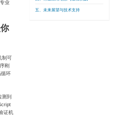
的专业
五、未来展望与技术支持
么你
机制可
序刚
码循环
统检测到
ipt
机验证机