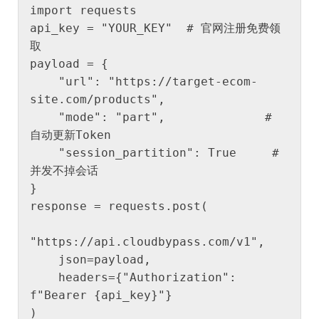
import requests

api_key = "YOUR_KEY"  # 官网注册免费领
取

payload = {

    "url": "https://target-ecom-
site.com/products",

    "mode": "part",              # 
自动更新Token

    "session_partition": True     # 
并发不掉会话

}

response = requests.post(

"https://api.cloudbypass.com/v1",

    json=payload,

    headers={"Authorization": 
f"Bearer {api_key}"}

)
