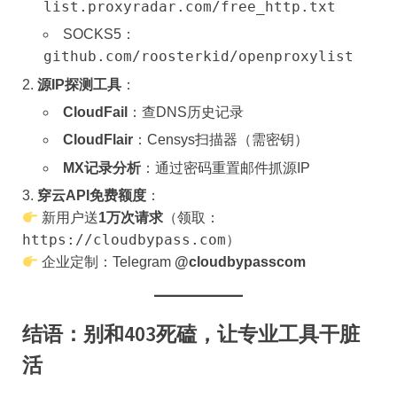
list.proxyradar.com/free_http.txt
SOCKS5：
github.com/roosterkid/openproxylist
​源IP探测工具​
​：
​CloudFail​
​：查DNS历史记录
​CloudFlair​
​：Censys扫描器（需密钥）
​MX记录分析​
​：通过密码重置邮件抓源IP
​穿云API免费额度​
​：
新用户送​
​1万次请求​
​（领取：
https://cloudbypass.com
）
企业定制：Telegram ​
​@cloudbypasscom​
结语：别和403死磕，让专业工具干脏
活