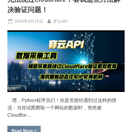
决验证问题！
Posted
By
2024年4月15日
穿云API
on
嘿，Python程序员们！你是否曾经遇到过这样的情
况：当你试图爬取一个网站的数据时，突然被
Cloudflar…
“无
Read More
»