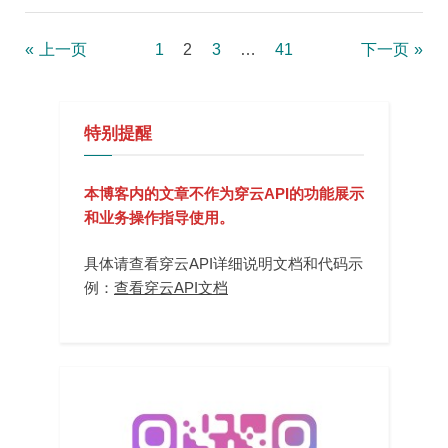
验
证？
5
文
种
上一页
1
2
3
…
41
下一页
方
法
章
详
解”
分
特别提醒
页
本博客内的文章不作为穿云API的功能展示
和业务操作指导使用。
具体请查看穿云API详细说明文档和代码示
例：
查看穿云API文档