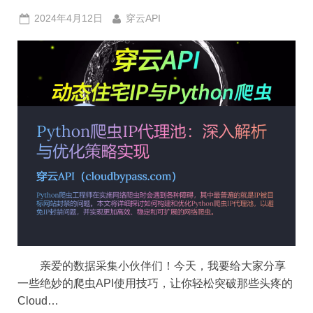
分
享！”
Posted
By
2024年4月12日
穿云API
on
亲爱的数据采集小伙伴们！今天，我要给大家分享
一些绝妙的爬虫API使用技巧，让你轻松突破那些头疼的
Cloud…