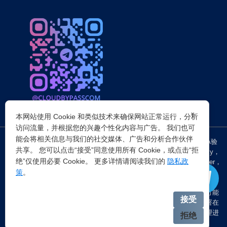
×
本网站使用 Cookie 和类似技术来确保网站正常运行，分析
访问流量，并根据您的兴趣个性化内容与广告。 我们也可
能会将相关信息与我们的社交媒体、广告和分析合作伙伴
突破所有反Anti-bot机器人检查，轻松
绕过cloudflare验证
、CAPTCHA验
共享。 您可以点击“接受”同意使用所有 Cookie，或点击“拒
证，WAF，CC防护和
Cloudflare爬虫验证
，并提供了HTTP API和Proxy，
绝”仅使用必要 Cookie。 更多详情请阅读我们的
隐私政
包括接口地址、请求参数、返回处理；以及
Cloudflare反爬虫
设置Referer，
策
。
浏览器UA和headless状态等各浏览器指纹设备特征。
注：穿云代理IP仅提供
国外动态代理IP
，在中国大陆IP环境下直连时可能
接受
会出现不稳定的情况，但您可以通过以下两种方式解决：一是将其部署在
香港等境外服务器上使用；二是在本地电脑端开启TUN模式的全局代理进
拒绝
行中转。