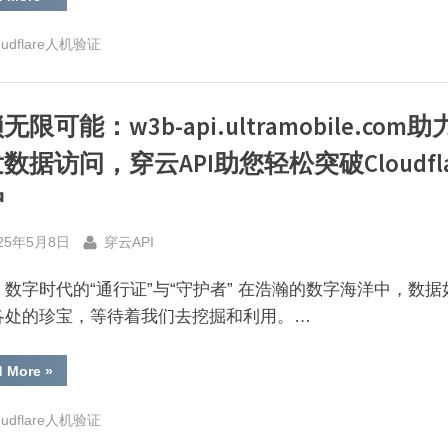
解
锁
网
oudflare人机验证
络
世
界
的
钥
无限可能：w3b-api.ultramobile.com
匙，
穿
云
数据访问，穿云API助您轻松突破Cloudfla
API
助
您
护
畅
行
无
sted
By
25年5月8日
穿云API
阻”
：数字时代的“通行证”与“守护者” 在浩瀚的数字海洋中，数据
各处的珍宝，等待着我们去挖掘和利用。…
“解
d More
»
锁
无
限
oudflare人机验证
可
能：