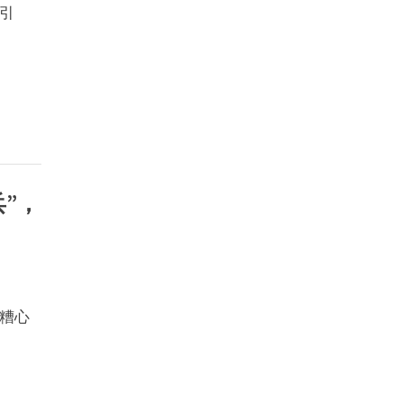
引
兵”，
糟心