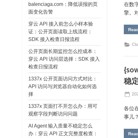
balenciaga.com：降低误报的页
在数
面变化告警
擎。对
穿云 API 接入前怎么小样本验
Rea
证：公开页面读取上线流程：
SDK 接入检查日报流程
Cl
公开页面长期监控怎么控成本：
穿云 API 访问层选择：SDK 接入
检查日报流程
{s
1337x 公开页面访问方式对比：
稳定
API 访问与浏览器自动化如何选
择
Po
20
on
1337x 页面打不开怎么办：用可
各位
观察字段判断访问问题
事儿
AI Agent 输入质量不稳定怎么
办：穿云 API 正文完整度检查：
Rea