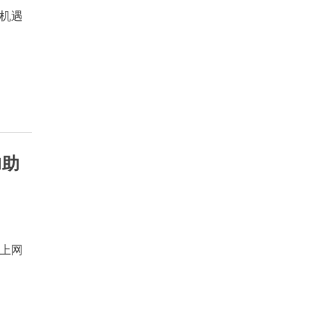
机遇
I助
上网