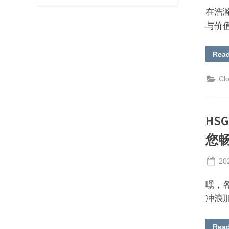
在浩
与价
Rea
Cl
HS
您
Po
20
on
嘿，
冲浪
Rea