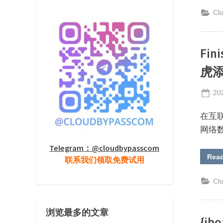
Cl
Fi
虎
Po
20
on
在互
网络
Telegram：@cloudbypasscom
Rea
联系我们领取免费试用
Cl
浏览最多的文章
{ib