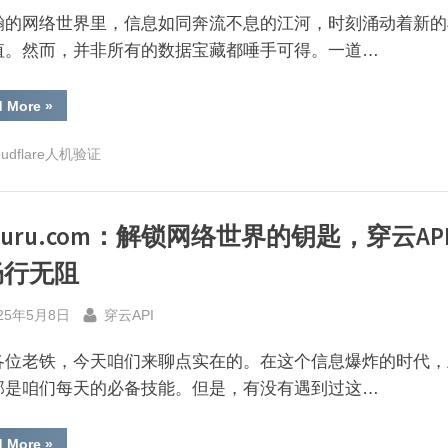
免
验
瀚的网络世界里，信息如同奔流不息的江河，时刻涌动着新的
证
码
值。然而，并非所有的数据宝藏都唾手可得。一道…
新
体
验”
“{gmgn.ai}：
d More
»
解
锁
网
oudflare人机验证
络
边
界，
智
能
Guru.com：解锁网络世界的钥匙，穿云AP
驱
动
高
畅行无阻
并
发
访
sted
By
问
25年5月8日
穿云API
新
纪
元”
各位老铁，今天咱们来聊点实在的。在这个信息爆炸的时代，
那是咱们每天的必备技能。但是，有没有遇到过这…
“HSGuru.com：
d More
»