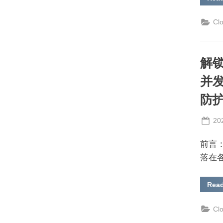
Cl
解锁
并发
防
Po
20
on
前言
落在
Rea
Cl