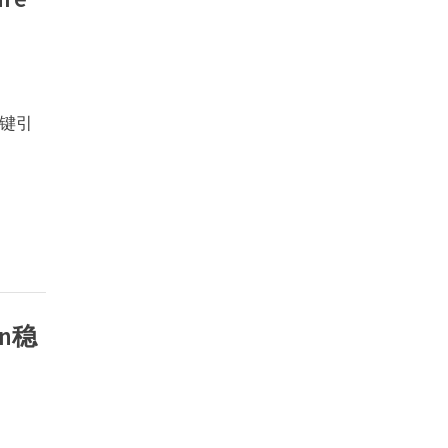
键引
n稳