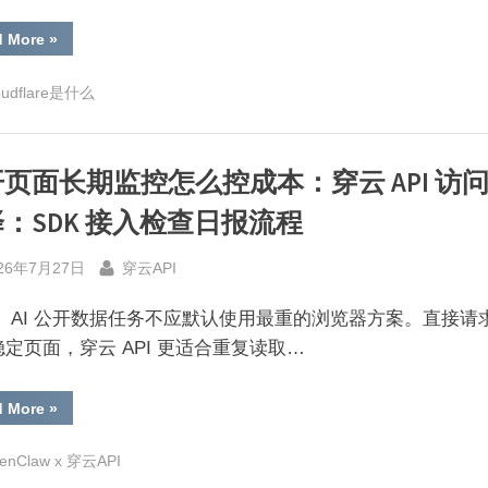
“1337x
d More
»
页
面
打
oudflare是什么
不
开
怎
么
办：
页面长期监控怎么控成本：穿云 API 访
用
可
观
：SDK 接入检查日报流程
察
字
段
sted
By
判
26年7月27日
穿云API
断
访
问
： AI 公开数据任务不应默认使用最重的浏览器方案。直接请
问
题”
定页面，穿云 API 更适合重复读取…
“公
d More
»
开
页
面
enClaw x 穿云API
长
期