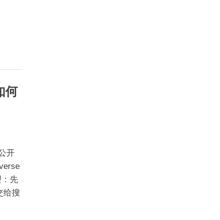
 如何
为公开
erse
理：先
交给搜