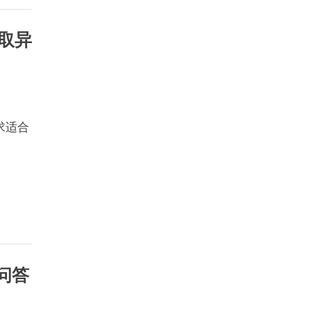
获取异
求适合
 问答