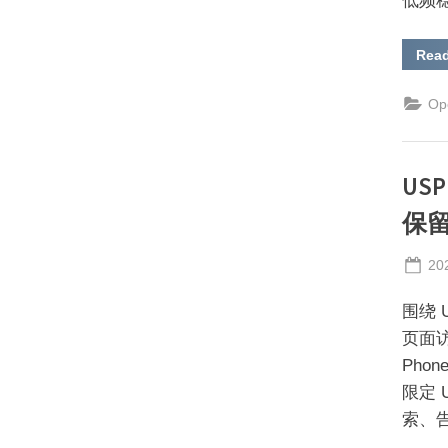
低频稳
Rea
Op
US
保
Po
20
on
围绕 
页面访
Pho
限定
索、告