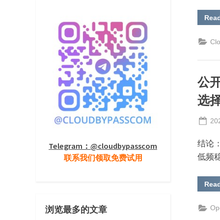
Rea
Cl
公开
选择
Po
20
on
结论
Telegram：@cloudbypasscom
低频稳
联系我们领取免费试用
Rea
Op
浏览最多的文章