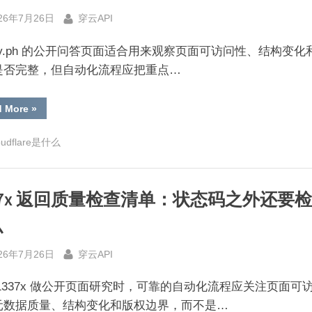
取
sted
By
异
26年7月26日
穿云API
常
归
因：
inly.ph 的公开问答页面适合用来观察页面可访问性、结构变化
SDK
接
是否完整，但自动化流程应把重点…
入
检
查
日
“brainly.ph
d More
»
报
返
流
回
程”
内
oudflare是什么
容
不
完
整
怎
37x 返回质量检查清单：状态码之外还要
么
办：
穿
么
云
API
问
sted
By
答
26年7月26日
穿云API
型
排
查
1337x 做公开页面研究时，可靠的自动化流程应关注页面可
方
案”
元数据质量、结构变化和版权边界，而不是…