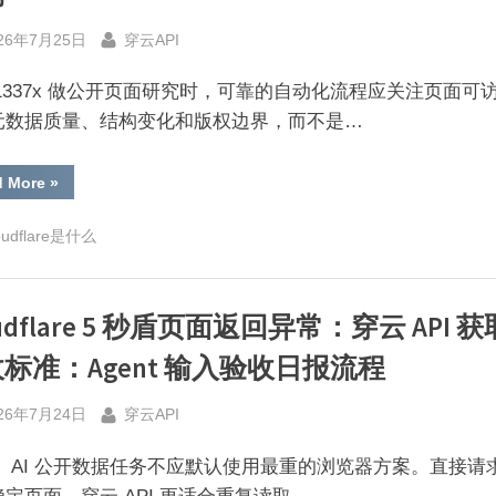
穿
云
sted
By
API
26年7月25日
穿云API
公
开
数
1337x 做公开页面研究时，可靠的自动化流程应关注页面可
据
边
元数据质量、结构变化和版权边界，而不是…
界：
Agent
输
入
“1337x
d More
»
验
公
收
开
日
页
oudflare是什么
报
面
流
监
程”
测
与
版
oudflare 5 秒盾页面返回异常：穿云 API 
权
边
界：
标准：Agent 输入验收日报流程
从
概
念
sted
By
到
26年7月24日
穿云API
执
行
规
： AI 公开数据任务不应默认使用最重的浏览器方案。直接请
则”