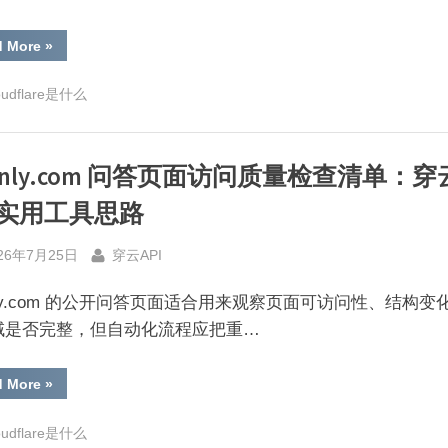
“1337x
d More
»
返
回
质
oudflare是什么
量
检
查
清
单：
ainly.com 问答页面访问质量检查清单：穿
状
态
码
I 实用工具思路
之
外
还
sted
By
要
26年7月25日
穿云API
检
查
什
inly.com 的公开问答页面适合用来观察页面可访问性、结构变
么”
域是否完整，但自动化流程应把重…
“brainly.com
d More
»
问
答
页
oudflare是什么
面