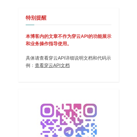
验
章
证：
公
开
分
特别提醒
页
面
读
页
取
本博客内的文章不作为穿云API的功能展示
上
线
和业务操作指导使用。
流
程：
告
具体请查看穿云API详细说明文档和代码示
警
复
例：
查看穿云API文档
盘
日
报
流
程”