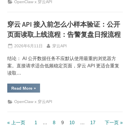
问
OpenClaw x 穿云API
失
败
怎
么
排
穿云 API 接入前怎么小样本验证：公开
查：
穿
页面读取上线流程：告警复盘日报流程
云
API
证
据
Posted
By
2026年6月11日
穿云API
字
on
段
流
结论： AI 公开数据任务不应默认使用最重的浏览器方
程：
告
案。直接请求适合低频稳定页面，穿云 API 更适合重复
警
读取…
复
盘
日
报
“穿
Read More
»
流
云
程”
API
接
OpenClaw x 穿云API
入
前
怎
么
小
文
上一页
1
…
8
9
10
…
17
下一页
样
本