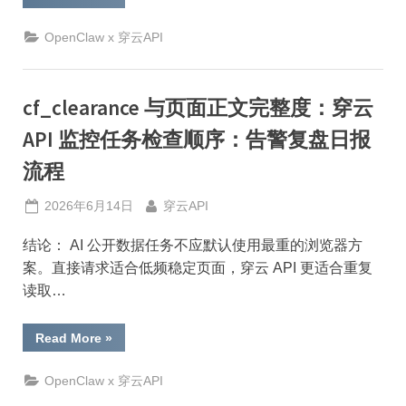
5
秒
盾
OpenClaw x 穿云API
页
面
返
回
异
cf_clearance 与页面正文完整度：穿云
常：
穿
API 监控任务检查顺序：告警复盘日报
云
API
获
流程
取
层
验
Posted
By
2026年6月14日
穿云API
收
标
on
准：
结论： AI 公开数据任务不应默认使用最重的浏览器方
告
警
案。直接请求适合低频稳定页面，穿云 API 更适合重复
复
盘
读取…
日
报
流
程”
“cf_clearance
Read More
»
与
页
面
OpenClaw x 穿云API
正
文