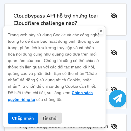
Cloudbypass API hỗ trợ những loại
Cloudflare challenge nào?
×
Trang web này sử dụng Cookie và các công nghệ
tương tự để đảm bảo hoạt động bình thường của
trang, phân tích lưu lượng truy cập và cá nhân
Làm thế nào để duy trì độ ổn định khi
hóa nội dung cũng như quảng cáo dựa trên mối
giám sát dài hạn?
quan tâm của bạn. Chúng tôi cũng có thể chia sẻ
thông tin liên quan với các đối tác mạng xã hội,
quảng cáo và phân tích. Bạn có thể nhấn “Chấp
nhận” để đồng ý sử dụng tất cả Cookie, hoặc
nhấn “Từ chối” để chỉ sử dụng Cookie cần thiết.
Thu thập marketing có thông lượng cao,
Chính sách
Để biết thêm chi tiết, vui lòng xem
làm sao giảm chặn và chi phí thử lại?
quyền riêng tư
của chúng tôi.
Chấp nhận
Từ chối
Trang landing được render động có ảnh