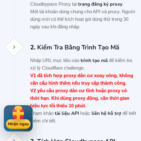
trang đăng ký proxy
Cloudbypass Proxy tại
.
Một tài khoản dùng chung cho API và proxy. Người
dùng mới có thể kích hoạt gói dùng thử trong 30
ngày sau khi đăng nhập.
2.
Kiểm Tra Bằng Trình Tạo Mã
trình tạo mã
Nhập URL mục tiêu vào
để kiểm tra
xử lý Cloudflare challenge.
V1 đã tích hợp proxy dân cư xoay vòng, không
cần cấu hình thêm nếu truy cập thành công.
V2 yêu cầu proxy dân cư tĩnh hoặc proxy có
thời hạn. Khi dùng proxy động, cần thời gian
hiệu lực tối thiểu 10 phút.
tài liệu API
liên hệ hỗ trợ
Tham khảo
hoặc
để biết
thêm chi tiết.
Nhận ngay