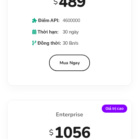
489
$
Điểm API:
4600000
Thời hạn:
30 ngày
Đồng thời:
30 lần/s
Mua Ngay
Giá trị cao
Enterprise
1056
$