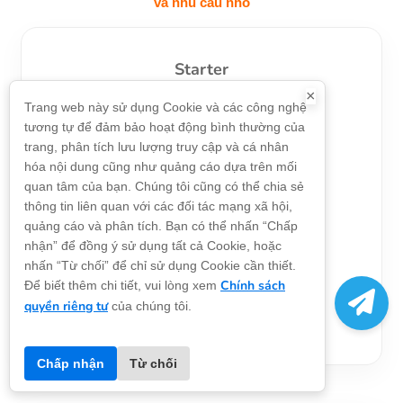
và nhu cầu nhỏ
Starter
×
49
Trang web này sử dụng Cookie và các công nghệ
$
tương tự để đảm bảo hoạt động bình thường của
trang, phân tích lưu lượng truy cập và cá nhân
hóa nội dung cũng như quảng cáo dựa trên mối
Điểm API:
80000
quan tâm của bạn. Chúng tôi cũng có thể chia sẻ
thông tin liên quan với các đối tác mạng xã hội,
Thời hạn:
30 ngày
quảng cáo và phân tích. Bạn có thể nhấn “Chấp
Đồng thời:
20 lần/s
nhận” để đồng ý sử dụng tất cả Cookie, hoặc
nhấn “Từ chối” để chỉ sử dụng Cookie cần thiết.
Chính sách
Để biết thêm chi tiết, vui lòng xem
Mua Ngay
quyền riêng tư
của chúng tôi.
Chấp nhận
Từ chối