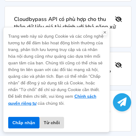
Cloudbypass API có phù hợp cho thu
thập dữ liệu giá tài chính với khả năng xử
×
lý song song cao không?
Trang web này sử dụng Cookie và các công nghệ
tương tự để đảm bảo hoạt động bình thường của
trang, phân tích lưu lượng truy cập và cá nhân
hóa nội dung cũng như quảng cáo dựa trên mối
quan tâm của bạn. Chúng tôi cũng có thể chia sẻ
Sau khi lấy được trang, làm thế nào để
thông tin liên quan với các đối tác mạng xã hội,
xử lý cấu trúc và xuất JSON để lưu trữ?
quảng cáo và phân tích. Bạn có thể nhấn “Chấp
nhận” để đồng ý sử dụng tất cả Cookie, hoặc
nhấn “Từ chối” để chỉ sử dụng Cookie cần thiết.
Chính sách
Để biết thêm chi tiết, vui lòng xem
Làm thế nào để giảm rủi ro bị chặn và
quyền riêng tư
của chúng tôi.
duy trì thu thập dữ liệu giá tài chính ổn
định lâu dài?
Chấp nhận
Từ chối