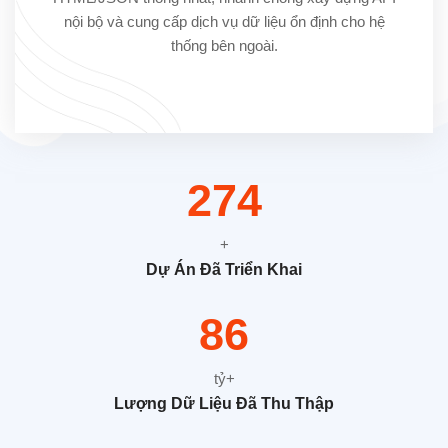
nội bộ và cung cấp dịch vụ dữ liệu ổn định cho hệ
thống bên ngoài.
372
+
Dự Án Đã Triển Khai
118
tỷ+
Lượng Dữ Liệu Đã Thu Thập