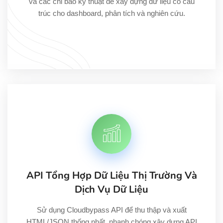
và các chỉ báo kỹ thuật để xây dựng dữ liệu có cấu
trúc cho dashboard, phân tích và nghiên cứu.
API Tổng Hợp Dữ Liệu Thị Trường Và
Dịch Vụ Dữ Liệu
Sử dụng Cloudbypass API để thu thập và xuất
HTML/JSON thống nhất, nhanh chóng xây dựng API