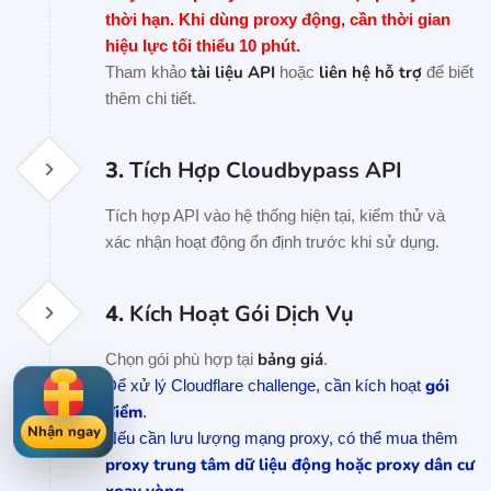
thời hạn. Khi dùng proxy động, cần thời gian
hiệu lực tối thiểu 10 phút.
tài liệu API
liên hệ hỗ trợ
Tham khảo
hoặc
để biết
thêm chi tiết.
3.
Tích Hợp Cloudbypass API
Tích hợp API vào hệ thống hiện tại, kiểm thử và
xác nhận hoạt động ổn định trước khi sử dụng.
4.
Kích Hoạt Gói Dịch Vụ
bảng giá
Chọn gói phù hợp tại
.
gói
Để xử lý Cloudflare challenge, cần kích hoạt
điểm
.
Nhận ngay
Nếu cần lưu lượng mạng proxy, có thể mua thêm
proxy trung tâm dữ liệu động hoặc proxy dân cư
xoay vòng
.