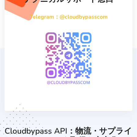
Telegram：@cloudbypasscom
Cloudbypass API：物流・サプライ