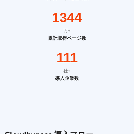
2112
万+
累計取得ページ数
175
社+
導入企業数