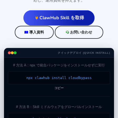
応し、運用負荷を抑えます。
ClawHub Skill を取得
導入資料
お問い合わせ
クイックデプロイ (QUICK INSTALL)
# 方法 A：npx で統合パッケージをインストールせずに実行
npx clawhub install cloudbypass
コピー
# 方法 B：Skill ミドルウェアをグローバルインストール