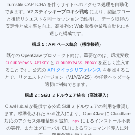
Turnstile CAPTCHA を伴うサイトへのアクセス処理を自動化
できます。
V2 スティッキープロキシ戦略
により、認証フロー
と後続リクエストを同一セッションで維持し、データ取得の
安定性と成功率を向上。高並列の Web 取得や業務自動化にも
適した構成です。
構成 1：API ベース統合（標準接続）
既存の OpenClaw プロジェクト向け。重要なのは、環境変数
と
を正しく注入す
CLOUDBYPASS_APIKEY
CLOUDBYPASS_PROXY
API クイックリファレンス
ることです。公式の
を参照するこ
とで、リクエストバージョン（V1/V2/V2S）や任意ヘッダーを
適切に制御できます。
構成 2：Skill ミドルウェア統合（高速導入）
ClawHub.ai が提供する公式 Skill ミドルウェアの利用を推奨し
ます。標準化された Skill 注入により、OpenClaw に Cloudflare
対応のアクセス処理基盤を追加。
によるインストール不要
npx
の実行、またはグローバル CLI によるワンコマンド導入に対