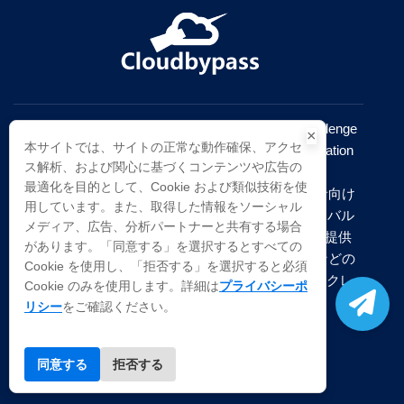
Cloudbypass API は、Cloudflare challenge（JS Challenge
×
本サイトでは、サイトの正常な動作確保、アクセ
/ browser check / Under Attack Mode）、Web Application
ス解析、および関心に基づくコンテンツや広告の
Firewall（WAF）、Turnstile CAPTCHA、Imperva
最適化を目的として、Cookie および類似技術を使
Incapsula の bot verification フローに対応する開発者向け
用しています。また、取得した情報をソーシャル
Web アクセス自動化基盤。標準 HTTP API とグローバル
メディア、広告、分析パートナーと共有する場合
な動的レジデンシャル／データセンタープロキシを提供
があります。「同意する」を選択するとすべての
し、Referer・User-Agent・headless browser 状態などの
Cookie を使用し、「拒否する」を選択すると必須
browser fingerprinting 設定により、安定した Web スクレ
プライバシーポ
Cookie のみを使用します。詳細は
イピングと Web アクセスを実現。
リシー
をご確認ください。
同意する
拒否する
プロダクト