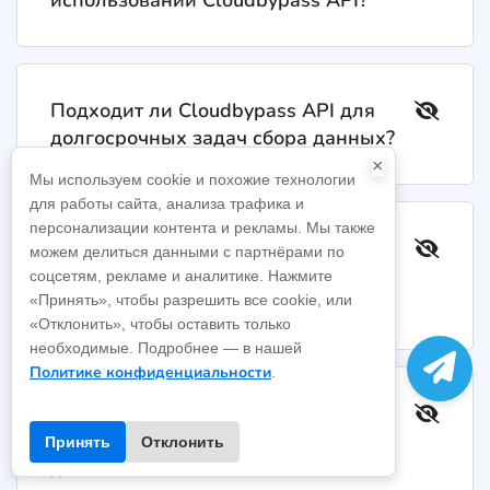
Подходит ли Cloudbypass API для
долгосрочных задач сбора данных?
×
Мы используем cookie и похожие технологии
для работы сайта, анализа трафика и
персонализации контента и рекламы. Мы также
Поддерживает ли Cloudbypass API
можем делиться данными с партнёрами по
трансграничное извлечение
соцсетям, рекламе и аналитике. Нажмите
логистических данных?
«Принять», чтобы разрешить все cookie, или
«Отклонить», чтобы оставить только
необходимые. Подробнее — в нашей
Политике конфиденциальности
.
Является ли использование
Cloudbypass API для извлечения
Принять
Отклонить
данных легитимным?