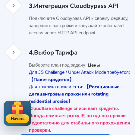
3.
Интеграция Cloudbypass API
Подключите Cloudbypass API к своему сервису,
завершите настройки и запускайте automated
access через HTTP API endpoint.
4.
Выбор Тарифа
Цены
Выберите план под задачу:
Для JS Challenge / Under Attack Mode требуется:
【Пакет кредитов】
【Ротационные
Для трафика прокси-сети:
датацентровые прокси или rotating
residential proxies】
Cloudflare challenge списывает кредиты.
Иногда помогает proxy IP, но одного прокси
Начать
недостаточно для стабильного прохождения
проверки.