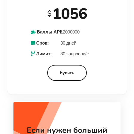
1056
$
Баллы API:
12000000
Срок:
30 дней
Лимит:
30 запросов/с
Купить
Если нужен больший