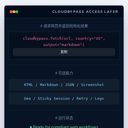
CLOUDBYPASS ACCESS LAYER
# 请求网页并返回结构化结果
cloudbypass.fetch(url, country="US",
output="markdown")
复制
# 可选能力
HTML / Markdown / JSON / Screenshot
Geo / Sticky Session / Retry / Logs
# 运行状态
● Ready for compliant web workflows