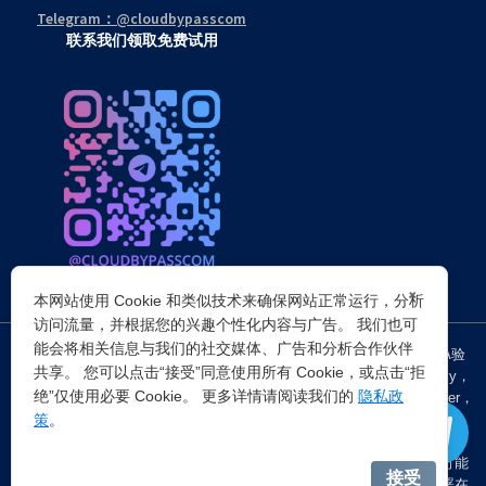
Telegram：@cloudbypasscom
联系我们领取免费试用
×
本网站使用 Cookie 和类似技术来确保网站正常运行，分析
访问流量，并根据您的兴趣个性化内容与广告。 我们也可
能会将相关信息与我们的社交媒体、广告和分析合作伙伴
突破所有反Anti-bot机器人检查，轻松
绕过cloudflare验证
、CAPTCHA验
共享。 您可以点击“接受”同意使用所有 Cookie，或点击“拒
证，WAF，CC防护和
Cloudflare爬虫验证
，并提供了HTTP API和Proxy，
绝”仅使用必要 Cookie。 更多详情请阅读我们的
隐私政
包括接口地址、请求参数、返回处理；以及
Cloudflare反爬虫
设置Referer，
策
。
浏览器UA和headless状态等各浏览器指纹设备特征。
注：穿云代理IP仅提供
国外动态代理IP
，在中国大陆IP环境下直连时可能
接受
会出现不稳定的情况，但您可以通过以下两种方式解决：一是将其部署在