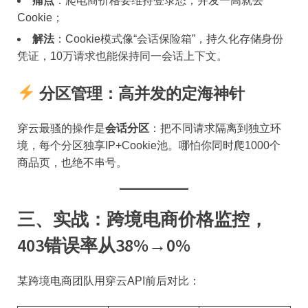
​痛点​
​：爬电商价格要维持登录态，并发一高就丢
Cookie；
​解法​
​：Cookie模式像“会话保险箱”，持久化存储身份
凭证，10万请求也能保持同一会话上下文。
​
​分区管理：高并发的定海神针​
穿云最骚的操作是​
​会话分区​
​：把不同请求隔离到独立环
境，每个分区独享IP+Cookie池。哪怕你同时爬1000个
商品页，也绝不串号。
三、实战：跨境电商价格监控，
403错误率从38%→0%
某跨境电商团队用穿云API前后对比：