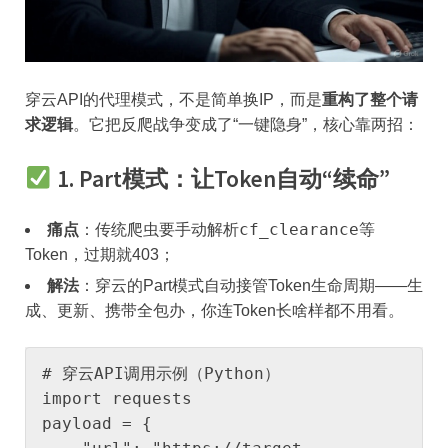
穿云API的代理模式，不是简单换IP，而是​
​重构了整个请
求逻辑​
​。它把反爬战争变成了“一键隐身”，核心靠两招：
​
​1. Part模式：让Token自动“续命”​
cf_clearance
​痛点​
​：传统爬虫要手动解析
等
Token，过期就403；
​解法​
​：穿云的Part模式自动接管Token生命周期——生
成、更新、携带全包办，你连Token长啥样都不用看。
# 穿云API调用示例（Python）

import requests

payload = {
