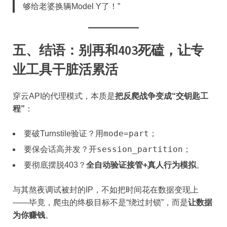
够给老婆换辆Model Y了！”
五、结语：别再和403死磕，让专
业工具干脏活累活
穿云API的代理模式，本质是​
​把反爬战争变成“交钥匙工
程”​
​：
mode=part
要破Turnstile验证？用
；
session_partition
要保会话高并发？开
；
要彻底摆脱403？​
​全自动验证接管+真人行为模拟​
​。
与其熬夜调试被封的IP，不如把时间花在数据变现上
——毕竟，爬虫的终极目标不是“绕过封锁”，而是​
​让数据
为你赚钱​
​。