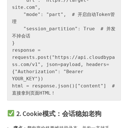
    "url": "https://target-
site.com", 

    "mode": "part",  # 开启自动Token管
理

    "session_partition": True  # 并发
不掉会话

}

response = 
requests.post("https://api.cloudbypa
ss.com/v1", json=payload, headers=
{"Authorization": "Bearer 
YOUR_KEY"})

html = response.json()["content"]  # 
直接拿到页面HTML！
​
​2. Cookie模式：会话稳如老狗​