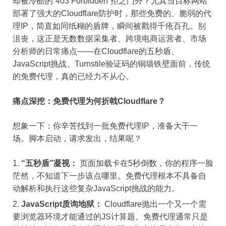
却被冷酷的“403 Forbidden”拒之门外？尤其当目标网站
部署了强大的Cloudflare防护时，那些免费的、脆弱的代
理IP，简直如同纸糊的盾牌，瞬间被戳得千疮百孔。别
沮丧，这正是无数数据采集者、跨境电商运营者、市场
分析师的日常痛点——在Cloudflare的五秒盾、
JavaScript挑战、Turnstile验证码的铜墙铁壁面前，传统
的免费代理，真的已经力不从心。
痛点深挖：免费代理为何折戟Cloudflare？
想象一下：你辛苦找到一批免费代理IP，准备大干一
场。脚本启动，请求发出，结果呢？
“五秒盾”凝视：
页面加载卡在5秒倒数，你的程序一脸
茫然，不知道下一步该点哪里。免费代理根本不具备自
动解析和执行这些复杂JavaScript挑战的能力。
JavaScript质询地狱：
Cloudflare抛出一个又一个需
要浏览器环境才能通过的JS计算题。免费代理通常只是