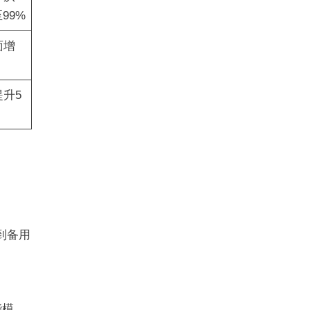
99%
面增
升5
到备用
能模