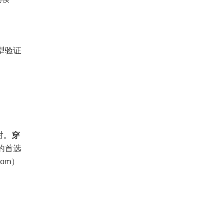
型验证
对。
穿
的首选
com）