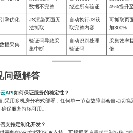
数据不完整
绕过所有验证
45%提升至
引擎优化
JS渲染页面无
自动执行JS获
可抓取页
法抓取
取完整内容
加300%
验证码导致采
自动识别处理
采集效率提
数据采集
集中断
验证码
倍
见问题解答
云API
如何保证服务的稳定性？
我们采用多机房分布式部署，任何单一节点故障都会自动切换
，确保服务持续可用。
是否支持定制化开发？
提供完整的API文档和SDK支持，可根据客户需求定制特殊功