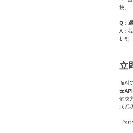
块。
Q：
A：
机制
立
面对
C
云API
解决方
联系
Post 