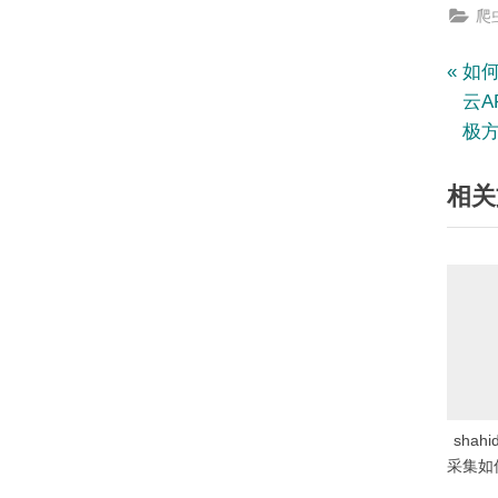
爬虫
文
P
如何
r
云A
章
e
极
v
导
相关
i
航
o
u
s
P
o
s
t
:
shah
采集如