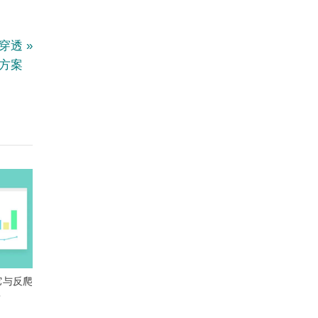
：穿透
极方案
它与反爬
？