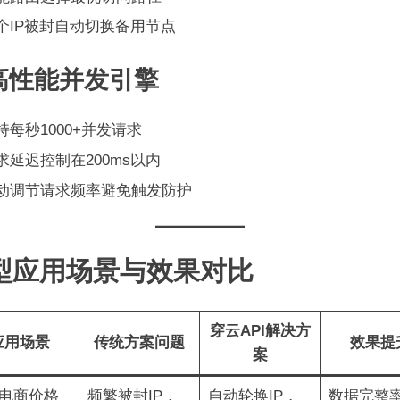
个IP被封自动切换备用节点
 高性能并发引擎
持每秒1000+并发请求
求延迟控制在200ms以内
动调节请求频率避免触发防护
型应用场景与效果对比
穿云API解决方
应用场景
传统方案问题
效果提
案
电商价格
频繁被封IP，
自动轮换IP，
数据完整