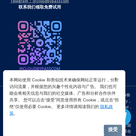
Telegram：@cloudbypasscom
联系我们领取免费试用
×
本网站使用 Cookie 和类似技术来确保网站正常运行，分析
访问流量，并根据您的兴趣个性化内容与广告。 我们也可
能会将相关信息与我们的社交媒体、广告和分析合作伙伴
突破所有反Anti-bot机器人检查，轻松
绕过cloudflare验证
、CAPTCHA验
共享。 您可以点击“接受”同意使用所有 Cookie，或点击“拒
证，WAF，CC防护和
Cloudflare爬虫验证
，并提供了HTTP API和Proxy，
绝”仅使用必要 Cookie。 更多详情请阅读我们的
隐私政
包括接口地址、请求参数、返回处理；以及
Cloudflare反爬虫
设置Referer，
策
。
浏览器UA和headless状态等各浏览器指纹设备特征。
注：穿云代理IP仅提供
国外动态代理IP
，在中国大陆IP环境下直连时可能
接受
会出现不稳定的情况，但您可以通过以下两种方式解决：一是将其部署在