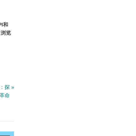
PI和
，浏览
术：探
革命