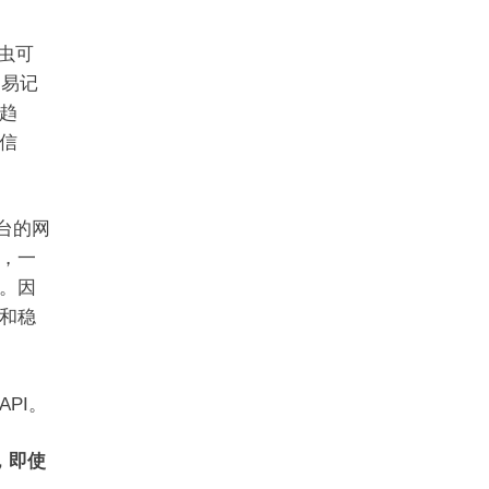
虫可
交易记
趋
信
台的网
，一
。因
和稳
PI。
，即使