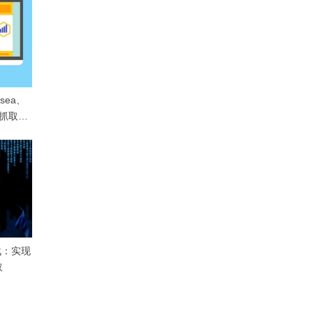
sea、
据抓取无
战：实现
取