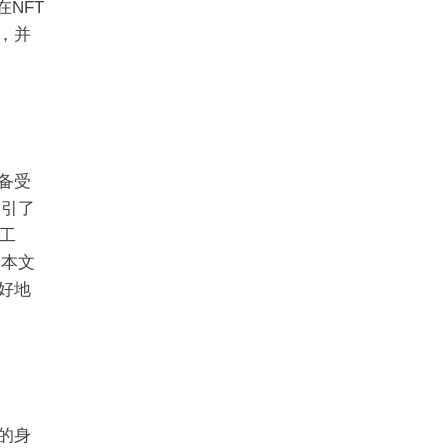
NFT
，并
备受
吸引了
工
。本文
好地
的身