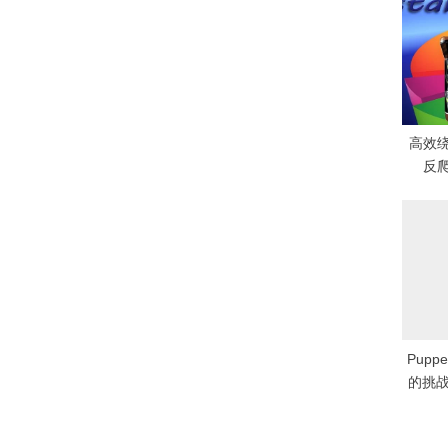
u
s
P
o
s
t
高效绕过
:
反
Puppe
的挑战