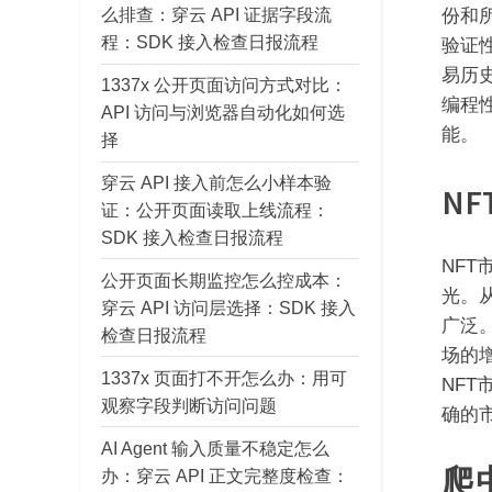
么排查：穿云 API 证据字段流
份和
程：SDK 接入检查日报流程
验证
易历
1337x 公开页面访问方式对比：
编程
API 访问与浏览器自动化如何选
能。
择
穿云 API 接入前怎么小样本验
N
证：公开页面读取上线流程：
SDK 接入检查日报流程
NF
公开页面长期监控怎么控成本：
光。
穿云 API 访问层选择：SDK 接入
广泛
检查日报流程
场的
1337x 页面打不开怎么办：用可
NF
观察字段判断访问问题
确的
AI Agent 输入质量不稳定怎么
爬
办：穿云 API 正文完整度检查：