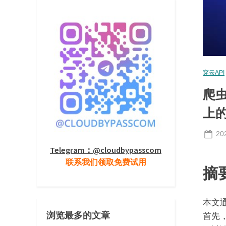
穿云API
爬虫
上的
Po
20
on
Telegram：@cloudbypasscom
联系我们领取免费试用
摘
本文通
浏览最多的文章
首先