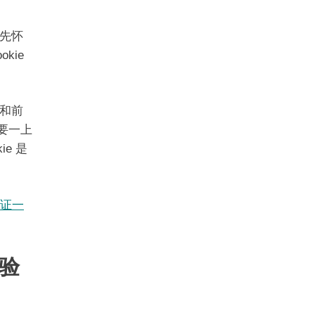
先怀
kie
和前
不要一上
e 是
 验证一
把验