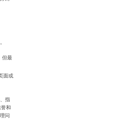
题。
，但最
 页面或
e、指
信誉和
理问