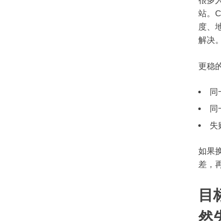
很多
站。C
度、
解决
更稳
同
同
失
如果
差，
目
然