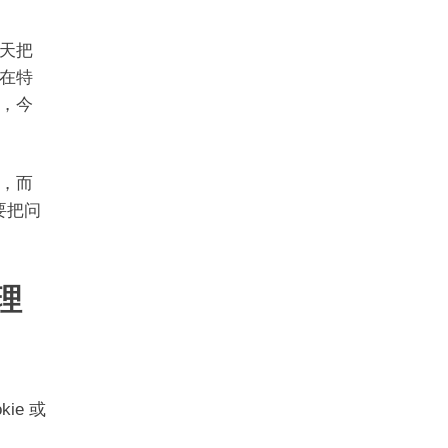
天把
在特
，今
，而
要把问
理
ie 或