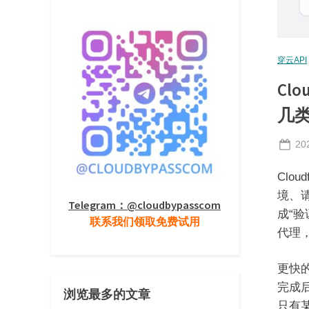
穿云API
Cl
几
Po
20
on
Clo
境、
Telegram：@cloudbypasscom
成“验
联系我们领取免费试用
代理
更快
完成
浏览最多的文章
只有