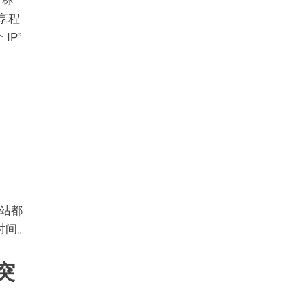
目标
共享程
IP”
站都
时间。
突