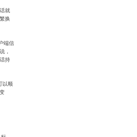
话就
繁换
客户端信
说，
话持
时可以顺
变