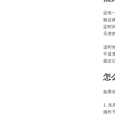
还有
验证
定时
天突
这时
不是笼
题定
怎
如果
先
插件