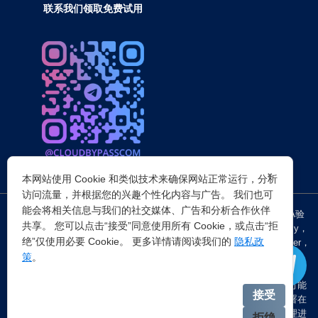
联系我们领取免费试用
×
本网站使用 Cookie 和类似技术来确保网站正常运行，分析
访问流量，并根据您的兴趣个性化内容与广告。 我们也可
能会将相关信息与我们的社交媒体、广告和分析合作伙伴
突破所有反Anti-bot机器人检查，轻松
绕过cloudflare验证
、CAPTCHA验
共享。 您可以点击“接受”同意使用所有 Cookie，或点击“拒
证，WAF，CC防护和
Cloudflare爬虫验证
，并提供了HTTP API和Proxy，
绝”仅使用必要 Cookie。 更多详情请阅读我们的
隐私政
包括接口地址、请求参数、返回处理；以及
Cloudflare反爬虫
设置Referer，
策
。
浏览器UA和headless状态等各浏览器指纹设备特征。
注：穿云代理IP仅提供
国外动态代理IP
，在中国大陆IP环境下直连时可能
接受
会出现不稳定的情况，但您可以通过以下两种方式解决：一是将其部署在
香港等境外服务器上使用；二是在本地电脑端开启TUN模式的全局代理进
拒绝