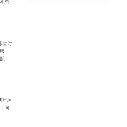
和总
。排查时
密
配
任务地区
；同