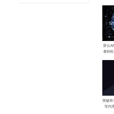
u
s
P
o
s
t
:
穿云A
者轻松应
突破所
宅代