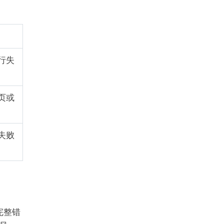
行失
页或
失败
完整错