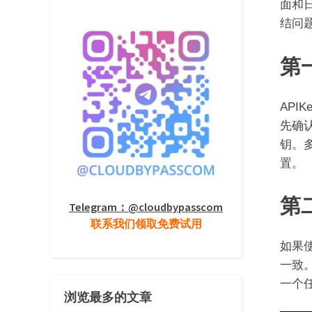
面和
结问
第一
API
先确
钥。
置。
第
Telegram：@cloudbypasscom
联系我们领取免费试用
如果使
一致
一个
浏览最多的文章