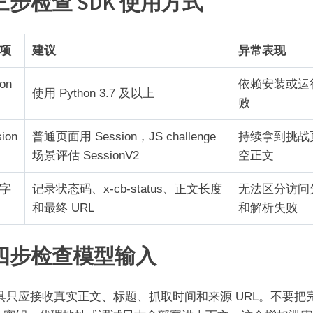
三步检查 SDK 使用方式
项
建议
异常表现
on
依赖安装或运
使用 Python 3.7 及以上
败
ion
普通页面用 Session，JS challenge
持续拿到挑战
场景评估 SessionV2
空正文
字
记录状态码、x-cb-status、正文长度
无法区分访问
和最终 URL
和解析失败
四步检查模型输入
工具只应接收真实正文、标题、抓取时间和来源 URL。不要把