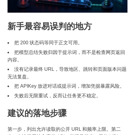
新手最容易误判的地方
把 200 状态码等同于正文可用。
把模型总结失败归因于提示词，而不是检查网页返回
内容。
没有记录最终 URL，导致地区、跳转和页面版本问题
无法复盘。
把 APIKey 放进对话或提示词，增加凭据暴露风险。
失败后无限重试，反而让任务更不稳定。
建议的落地步骤
第一步，列出允许读取的公开 URL 和频率上限。第二