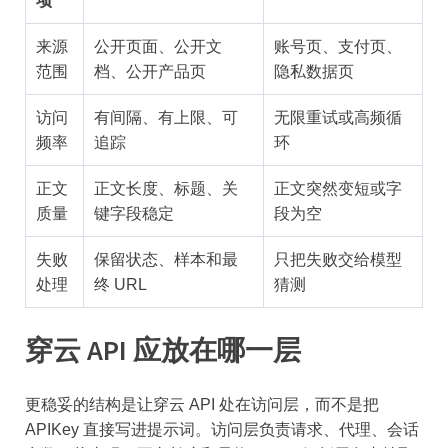
项
来源
公开页面、公开文
账号页、支付页、
范围
档、公开产品页
隐私数据页
访问
有间隔、有上限、可
无限重试或高频循
频率
追踪
环
正文
正文长度、标题、关
正文突然变短或字
质量
键字段稳定
段为空
失败
保留状态、样本和最
只把失败交给模型
处理
终 URL
猜测
穿云 API 应放在哪一层
更稳妥的结构是让穿云 API 处在访问层，而不是把
APIKey 直接写进提示词。访问层负责请求、代理、会话