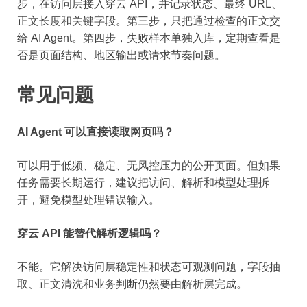
步，在访问层接入穿云 API，并记录状态、最终 URL、
正文长度和关键字段。第三步，只把通过检查的正文交
给 AI Agent。第四步，失败样本单独入库，定期查看是
否是页面结构、地区输出或请求节奏问题。
常见问题
AI Agent 可以直接读取网页吗？
可以用于低频、稳定、无风控压力的公开页面。但如果
任务需要长期运行，建议把访问、解析和模型处理拆
开，避免模型处理错误输入。
穿云 API 能替代解析逻辑吗？
不能。它解决访问层稳定性和状态可观测问题，字段抽
取、正文清洗和业务判断仍然要由解析层完成。