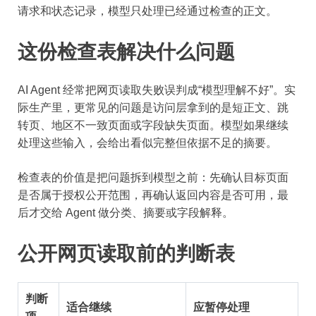
请求和状态记录，模型只处理已经通过检查的正文。
这份检查表解决什么问题
AI Agent 经常把网页读取失败误判成“模型理解不好”。实
际生产里，更常见的问题是访问层拿到的是短正文、跳
转页、地区不一致页面或字段缺失页面。模型如果继续
处理这些输入，会给出看似完整但依据不足的摘要。
检查表的价值是把问题拆到模型之前：先确认目标页面
是否属于授权公开范围，再确认返回内容是否可用，最
后才交给 Agent 做分类、摘要或字段解释。
公开网页读取前的判断表
判断
适合继续
应暂停处理