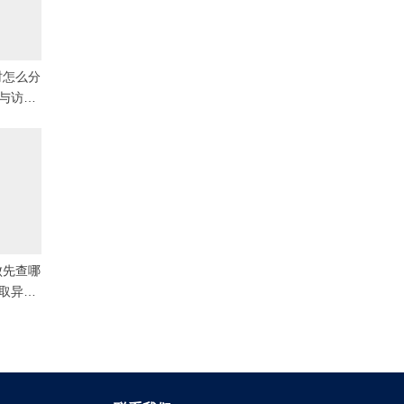
测时怎么分
 与访问
列日报流
失败先查哪
获取异常
报流程