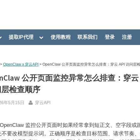
oggle
Toggle
提取IP代理
使用教程
联系我们
登录
注册
ub-
sub-
menu
menu
>
OpenClaw x 穿云API
>
OpenClaw 公开页面监控异常怎么排查：穿云 API 访问层
enClaw 公开页面监控异常怎么排查：穿云 A
问层检查顺序
sted
By
26年5月15日
穿云API
OpenClaw 监控公开页面时如果经常拿到短正文、空字段或
先不要改模型提示词。正确顺序是检查目标范围、请求节奏、