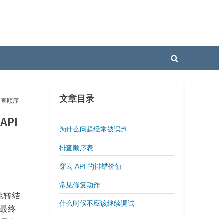
Toggle
search
form
文章目录
检查顺序
PI
为什么问题经常被误判
排查顺序表
穿云 API 的排错价值
常见修复动作
跳转结
什么时候不应该继续调试
最终