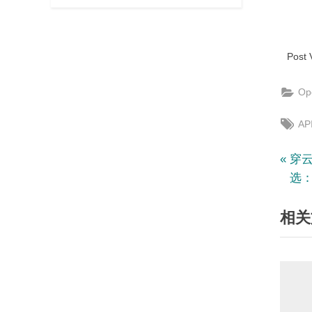
Post 
Op
Tag
AP
文
P
穿云
r
选
章
e
相关
v
导
i
航
o
u
s
P