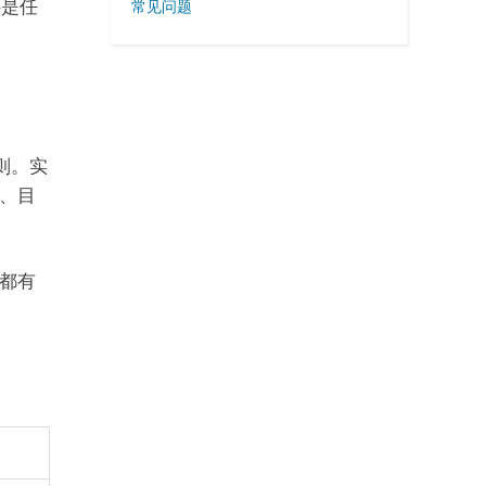
还是任
常见问题
规则。实
、目
都有