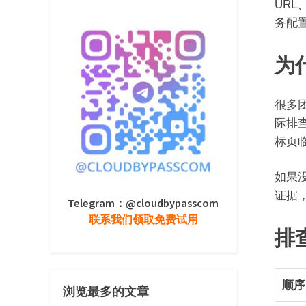
URL
务配
为
很多团
际排
标页
如果
证据
Telegram：@cloudbypasscom
联系我们领取免费试用
排
顺序
浏览最多的文章