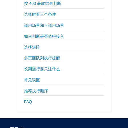
按 403 获取结果判断
选择时看三个条件
适用场景和不适用场景
如何判断是否值得接入
选择矩阵
多页面队列执行提醒
长期运行要关注什么
常见误区
推荐执行顺序
FAQ