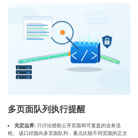
多页面队列执行提醒
先定边界:
只讨论授权公开页面和可复盘的业务流
程。 该口径面向多页面队列，重点比较不同页面的正文