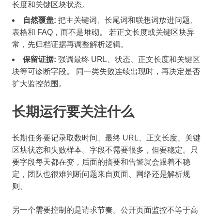
长度和关键区块状态。
自然覆盖:
把主关键词、长尾词和联想词放进问题、
表格和 FAQ，而不是堆砌。 若正文长度或关键区块异
常，先归档证据再调整解析逻辑。
保留证据:
强调最终 URL、状态、正文长度和关键区
块等可诊断字段。 同一类失败连续出现时，再决定是否
扩大监控范围。
长期运行要关注什么
长期任务要记录取数时间、最终 URL、正文长度、关键
区块状态和失败样本。字段不需要很多，但要稳定。只
要字段每天都在变，后面的摘要和告警就会跟着不稳
定，团队也很难判断问题来自页面、网络还是解析规
则。
另一个需要控制的是请求节奏。公开页面监控不等于高