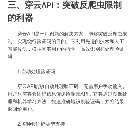
三、穿云API：突破反爬虫限制
的利器
穿云API是一种创新的解决方案，能够突破反爬虫限
制，实现绕行验证码的目的。它利用先进的技术和人工
智能算法，模拟真实用户的行为，高效识别和处理验证
码。
1.自动处理验证码
穿云API能够自动处理验证码，无需用户手动输入。
用户只需将验证码信息传递给穿云API，它将通过图像处
理和机器学习算法，快速准确地识别验证码，并将结果
返回给用户。
2.多种验证码类型支持