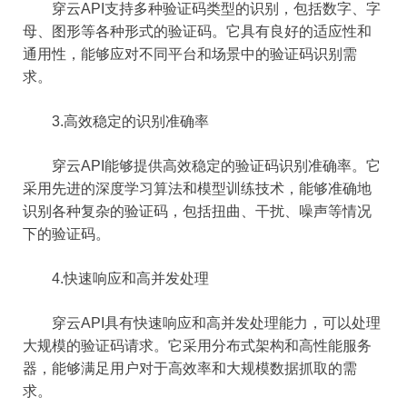
穿云API支持多种验证码类型的识别，包括数字、字
母、图形等各种形式的验证码。它具有良好的适应性和
通用性，能够应对不同平台和场景中的验证码识别需
求。
3.高效稳定的识别准确率
穿云API能够提供高效稳定的验证码识别准确率。它
采用先进的深度学习算法和模型训练技术，能够准确地
识别各种复杂的验证码，包括扭曲、干扰、噪声等情况
下的验证码。
4.快速响应和高并发处理
穿云API具有快速响应和高并发处理能力，可以处理
大规模的验证码请求。它采用分布式架构和高性能服务
器，能够满足用户对于高效率和大规模数据抓取的需
求。