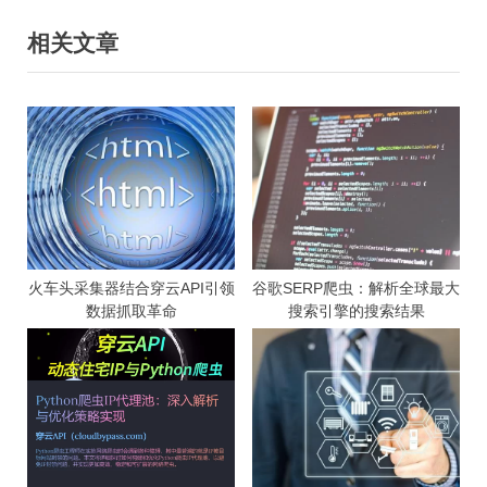
v
e
导
相关文章
i
x
航
o
t
u
P
s
o
P
s
o
t
s
:
t
:
火车头采集器结合穿云API引领
谷歌SERP爬虫：解析全球最大
数据抓取革命
搜索引擎的搜索结果