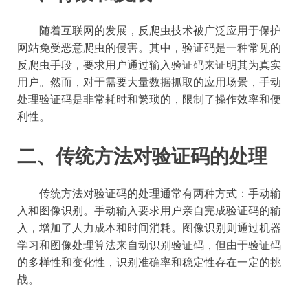
随着互联网的发展，反爬虫技术被广泛应用于保护
网站免受恶意爬虫的侵害。其中，验证码是一种常见的
反爬虫手段，要求用户通过输入验证码来证明其为真实
用户。然而，对于需要大量数据抓取的应用场景，手动
处理验证码是非常耗时和繁琐的，限制了操作效率和便
利性。
二、传统方法对验证码的处理
传统方法对验证码的处理通常有两种方式：手动输
入和图像识别。手动输入要求用户亲自完成验证码的输
入，增加了人力成本和时间消耗。图像识别则通过机器
学习和图像处理算法来自动识别验证码，但由于验证码
的多样性和变化性，识别准确率和稳定性存在一定的挑
战。