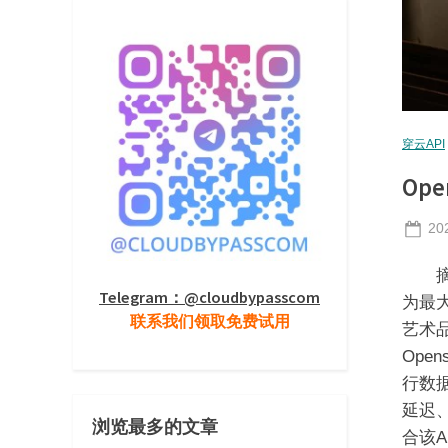
穿云API
Op
Po
20
on
摘要
Telegram：@cloudbypasscom
为最
联系我们领取免费试用
艺术
Op
行数
延迟
浏览最多的文章
合该A