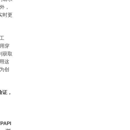
外，
实时更
工
用穿
利获取
利用这
，为创
验证，
API