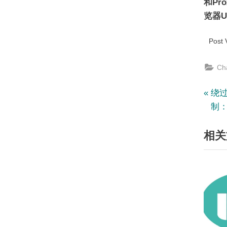
和Pr
览器U
Post 
Ch
文
P
绕过
r
制
章
e
相关
v
导
i
航
o
u
s
P
o