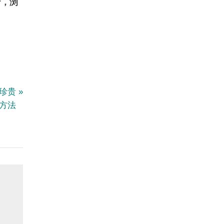
r，浏
掘珍贵
方法