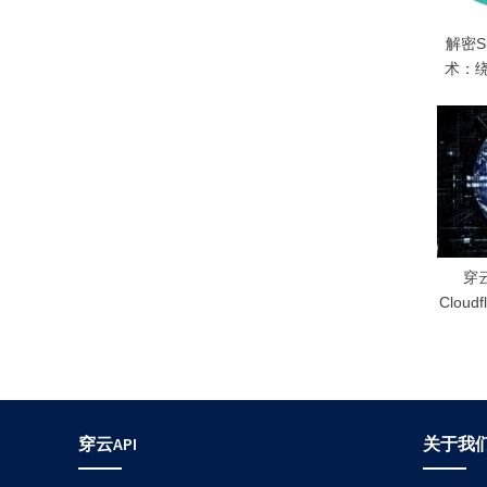
s
t
解密S
:
术：
穿
Cloudf
穿云API
关于我