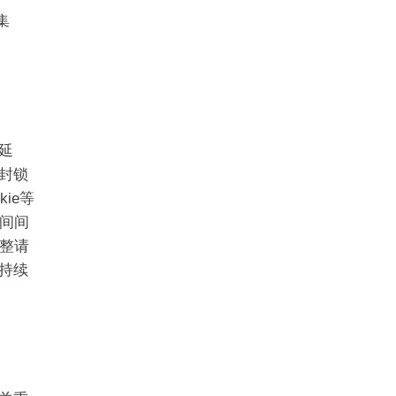
集
延
封锁
kie等
间间
整请
可持续