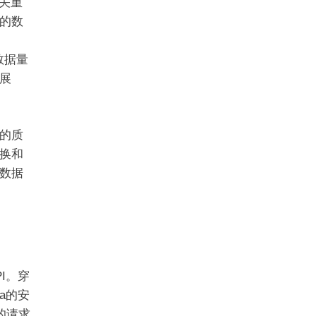
关重
的数
数据量
展
的质
换和
数据
I。穿
a的安
的请求