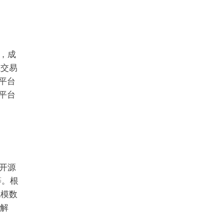
，成
以交易
平台
a平台
开源
m等。根
规模数
面解