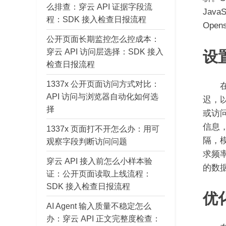
么排查：穿云 API 证据字段流
Jav
程：SDK 接入检查日报流程
Ope
公开页面长期监控怎么控成本：
设
穿云 API 访问层选择：SDK 接入
检查日报流程
1337x 公开页面访问方式对比：
在进
API 访问与浏览器自动化如何选
迟，
择
或访问
信息
1337x 页面打不开怎么办：用可
隔，
观察字段判断访问问题
求频
穿云 API 接入前怎么小样本验
的数
证：公开页面读取上线流程：
SDK 接入检查日报流程
优
AI Agent 输入质量不稳定怎么
办：穿云 API 正文完整度检查：