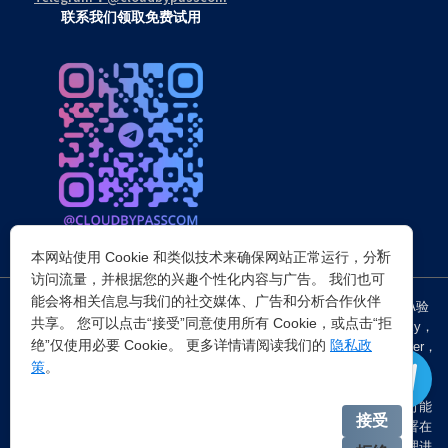
联系我们领取免费试用
×
本网站使用 Cookie 和类似技术来确保网站正常运行，分析
访问流量，并根据您的兴趣个性化内容与广告。 我们也可
能会将相关信息与我们的社交媒体、广告和分析合作伙伴
突破所有反Anti-bot机器人检查，轻松
绕过cloudflare验证
、CAPTCHA验
共享。 您可以点击“接受”同意使用所有 Cookie，或点击“拒
证，WAF，CC防护和
Cloudflare爬虫验证
，并提供了HTTP API和Proxy，
绝”仅使用必要 Cookie。 更多详情请阅读我们的
隐私政
包括接口地址、请求参数、返回处理；以及
Cloudflare反爬虫
设置Referer，
策
。
浏览器UA和headless状态等各浏览器指纹设备特征。
注：穿云代理IP仅提供
国外动态代理IP
，在中国大陆IP环境下直连时可能
接受
会出现不稳定的情况，但您可以通过以下两种方式解决：一是将其部署在
香港等境外服务器上使用；二是在本地电脑端开启TUN模式的全局代理进