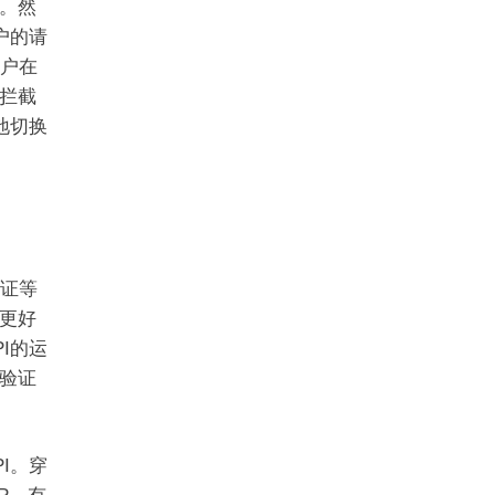
。然
户的请
用户在
拦截
地切换
验证等
更好
I的运
验证
I。穿