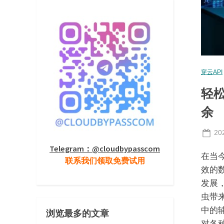
穿云API
轻松
余
Po
20
on
Telegram：@cloudbypasscom
在当
联系我们领取免费试用
效的
发展，
虫带
中的
浏览最多的文章
对各