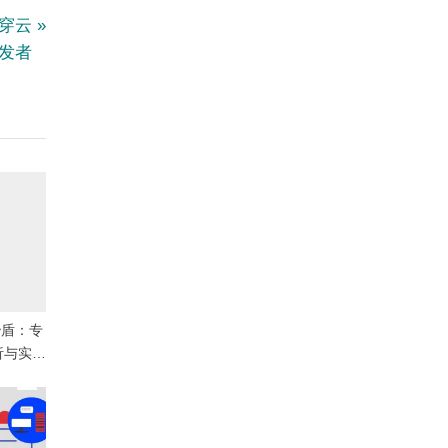
，穿云
开发者
五秒盾：专
析与实战