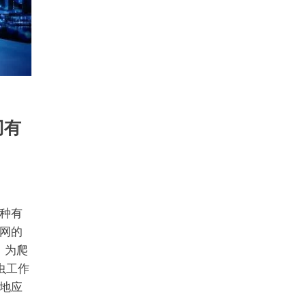
刃有
种有
网的
，为爬
虫工作
地应