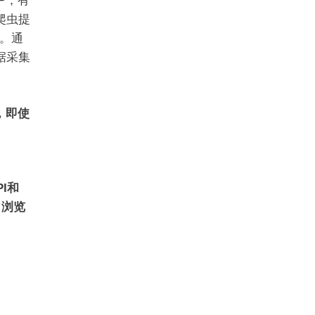
P，有
爬虫提
。通
据采集
，即使
PI和
，浏览