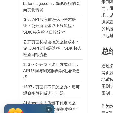
来判
balenciaga.com：降低误报的页
而，
面变化告警
求，从
穿云 API 接入前怎么小样本验
浏览
证：公开页面读取上线流程：
的风
SDK 接入检查日报流程
IP
公开页面长期监控怎么控成本：
穿云 API 访问层选择：SDK 接入
总
检查日报流程
1337x 公开页面访问方式对比：
通过多
API 访问与浏览器自动化如何选
网页
择
地适
用则
1337x 页面打不开怎么办：用可
限制
观察字段判断访问问题
AI Agent 输入质量不稳定怎么
作为
办：穿云 API 正文完整度检查：
×