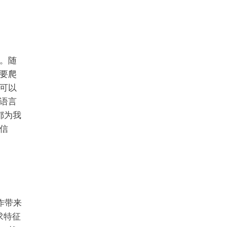
。随
要爬
可以
语言
虫都为我
信
作带来
求特征