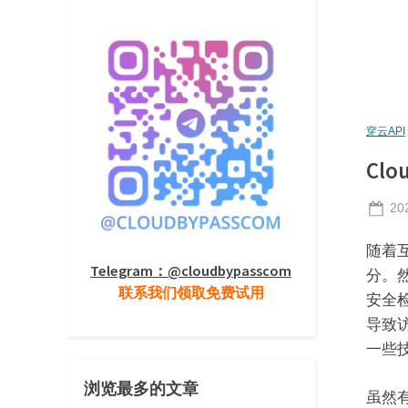
穿云API
Cl
Po
20
on
随着
Telegram：@cloudbypasscom
分。
联系我们领取免费试用
安全
导致访
一些
浏览最多的文章
虽然有