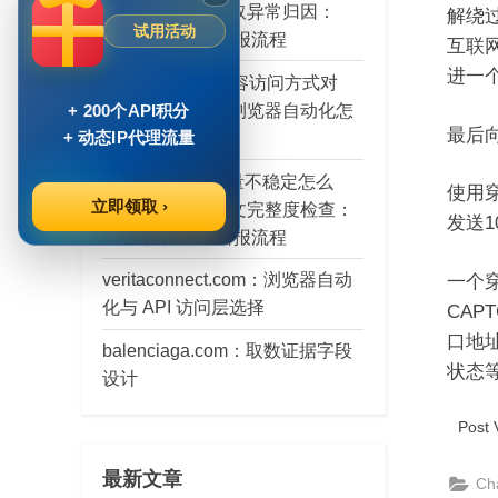
层：穿云 API 获取异常归因：
解绕
试用活动
SDK 接入检查日报流程
互联
进一
brainly.pl 公开内容访问方式对
比：穿云 API 与浏览器自动化怎
+ 200个API积分
最后
么选
+ 动态IP代理流量
AI Agent 输入质量不稳定怎么
使用穿
立即领取 ›
办：穿云 API 正文完整度检查：
发送
SDK 接入检查日报流程
veritaconnect.com：浏览器自动
一个穿
化与 API 访问层选择
CAP
口地址
balenciaga.com：取数证据字段
状态
设计
Post 
最新文章
Ch