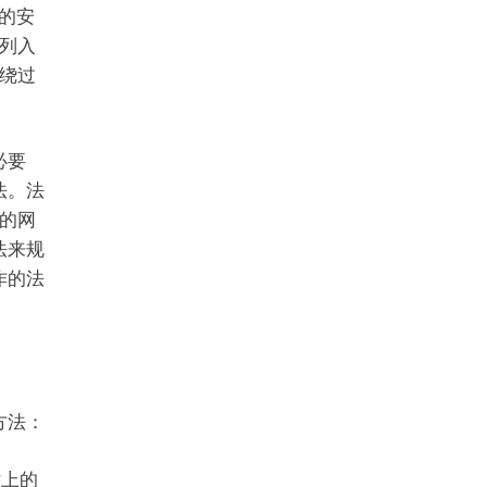
e的安
列入
绕过
必要
法。法
的网
法来规
作的法
方法：
站上的