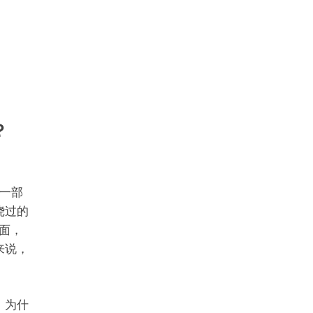
？
一部
绕过的
面，
来说，
：为什