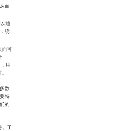
从而
可以通
，绕
些页面可
析
站，用
阱。
多数
要特
们的
待。了