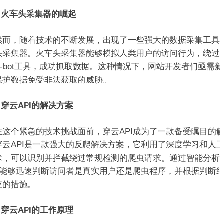
.火车头采集器的崛起
，随着技术的不断发展，出现了一些强大的数据采集工具
头采集器。火车头采集器能够模拟人类用户的访问行为，绕过
ti-bot工具，成功抓取数据。这种情况下，网站开发者们亟需
保护数据免受非法获取的威胁。
4.穿云API的解决方案
个紧急的技术挑战面前，穿云API成为了一款备受瞩目的
穿云API是一款强大的反爬解决方案，它利用了深度学习和人
术，可以识别并拦截绕过常规检测的爬虫请求。通过智能分析
PI能够迅速判断访问者是真实用户还是爬虫程序，并根据判断
应的措施。
.穿云API的工作原理