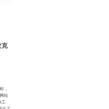
攻克
时，
网站
t工
迈出了