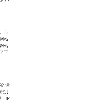
、市
网站
网站
了正
序的请
识别
、IP