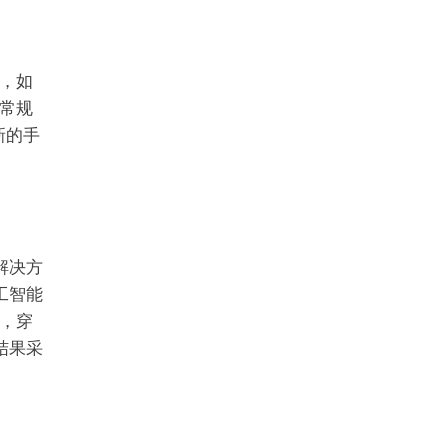
，如
常规
新的手
解决方
工智能
，穿
结果采