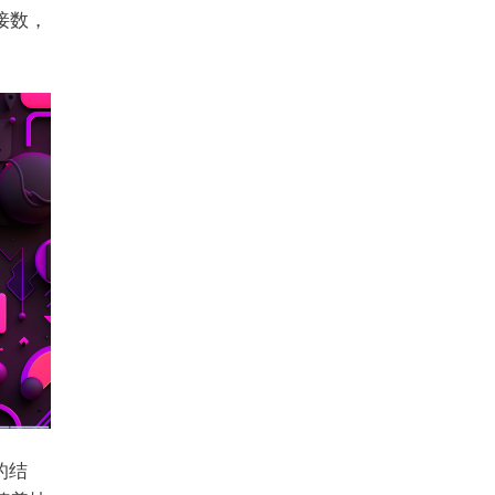
接数，
的结