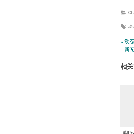
Ch
Tag
动
文
P
动态
r
新
章
e
相关
v
导
i
航
o
u
s
P
o
s
t
单I