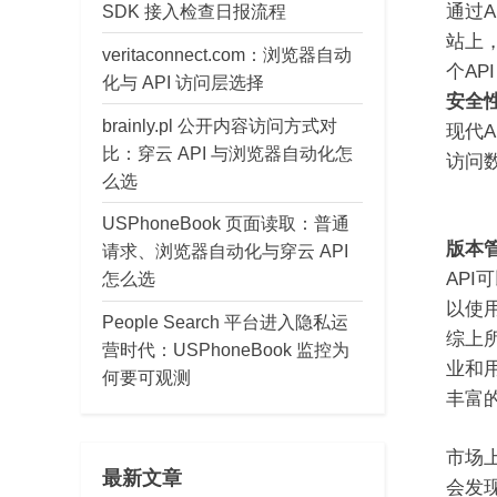
通过
SDK 接入检查日报流程
站上
veritaconnect.com：浏览器自动
个AP
化与 API 访问层选择
安全
brainly.pl 公开内容访问方式对
现代
比：穿云 API 与浏览器自动化怎
访问
么选
USPhoneBook 页面读取：普通
版本
请求、浏览器自动化与穿云 API
AP
怎么选
以使用
People Search 平台进入隐私运
综上
营时代：USPhoneBook 监控为
业和
何要可观测
丰富
市场
最新文章
会发