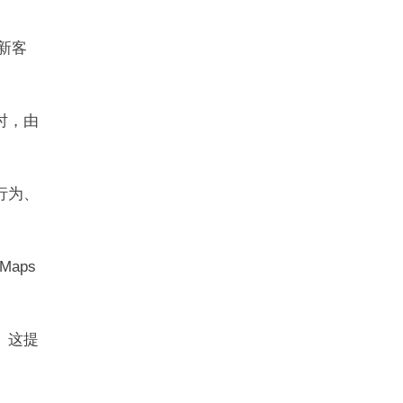
新客
时，由
行为、
aps
。
。这提