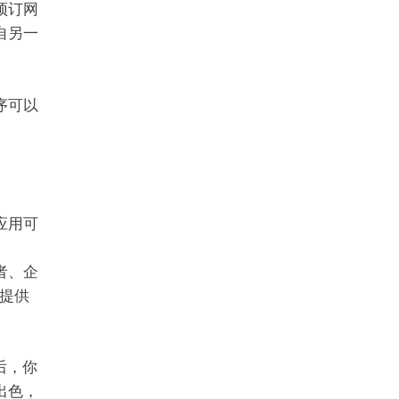
预订网
自另一
序可以
应用可
者、企
提供
后，你
出色，