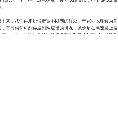
题。
来，我们再来说说带宽不限制的好处。带宽可以理解为你
度，有时候你可能会遇到网速慢的情况，就像是在高速路上遇
一样。这可能是因为你的网络服务商限制了你的带宽，导致你
度变慢。但是，穿云API的动态机房IP流量包不受带宽限制，
高速路上畅通无阻一样。这意味着，你可以享受更快的上网速
是下载文件还是观看视频，都会更加顺畅。
，你可能会问，这个神奇的
动态机房IP
流量包是如何做到
其实，它的原理很简单。穿云API通过不断更换IP地址，可以
制你带宽和流量的因素。就好像是你在高速路上不断地换道一
避开拥堵的地方，让你的上网体验更好。
来说，穿云API的动态机房IP流量包有两个主要优势：流
带宽不限制。这意味着，你可以随时随地畅快地冲浪，不用担