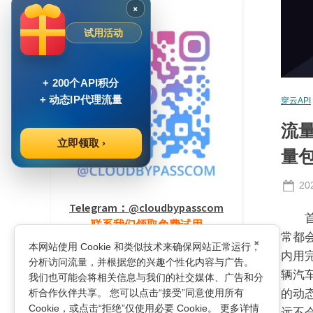
×
试用活动
+ 200个API积分
+ 动态IP代理流量
穿云API
流量
立即领取 ›
量
Po
20
on
Telegram：@cloudbypasscom
首先
联系我们领取免费试用
常都
×
本网站使用 Cookie 和类似技术来确保网站正常运行，
内用
分析访问流量，并根据您的兴趣个性化内容与广告。
辆汽
我们也可能会将相关信息与我们的社交媒体、广告和分
析合作伙伴共享。 您可以点击“接受”同意使用所有
的动
浏览最多的文章
Cookie，或点击“拒绝”仅使用必要 Cookie。 更多详情
远不