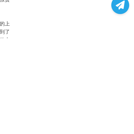
的上
到了
的上
就好像
度，
的
绕过一
样，
量不过
心流