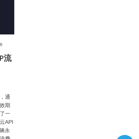
势
P流
，通
效期
了一
API
辆永
浪费