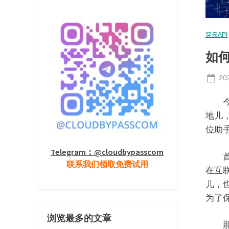
穿云API
如
Po
20
on
今天
地儿
位助
Telegram：@cloudbypasscom
首先
联系我们领取免费试用
在互
儿，
为了
浏览最多的文章
那么