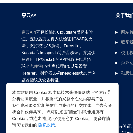
穿云API
关于我
穿云API
可轻松跳过Cloudflare反爬虫验
网站
证、五秒盾页面真人机验证和WAF防火
联系
墙，支持绕过JS质询、Turnstile、
Kasada和Incapsula等产品验证。并提供
使用
高速HTTP/Socks5的API提取IP代理(全
海外动
球
动态住宅IP
/机房代理IP),以及设置
Referer、浏览器UA和headless状态等浏
动态住
览器指纹及设备特征。
×
本网站使用 Cookie 和类似技术来确保网站正常运行，
分析访问流量，并根据您的兴趣个性化内容与广告。
我们也可能会将相关信息与我们的社交媒体、广告和分
析合作伙伴共享。 您可以点击“接受”同意使用所有
Cookie，或点击“拒绝”仅使用必要 Cookie。 更多详情
请阅读我们的
隐私政策
。
突破所有反Anti-bot机器人检查，轻松
绕过cloudflare验证
Clou