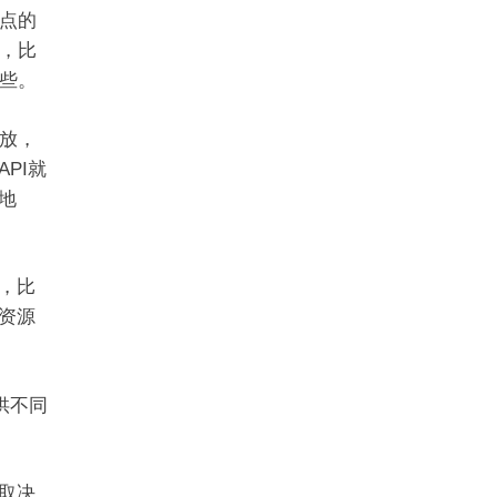
点的
，比
些。
放，
PI就
地
，比
资源
供不同
取决