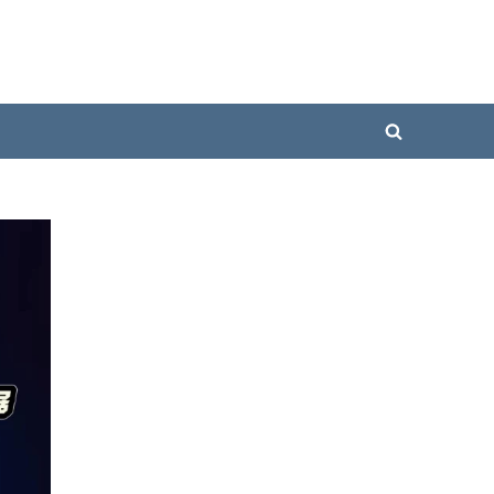
Toggle
search
form