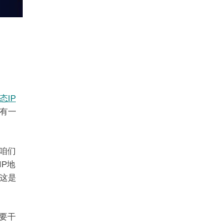
态IP
有一
咱们
P地
这是
要干