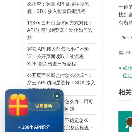
么排查：穿云 API 证据字段流
于你
程：SDK 接入检查日报流程
找到
1337x 公开页面访问方式对比：
有所
API 访问与浏览器自动化如何选
择
Post 
穿云 API 接入前怎么小样本验
Ch
证：公开页面读取上线流程：
SDK 接入检查日报流程
文
P
动态
公开页面长期监控怎么控成本：
r
稳
章
穿云 API 访问层选择：SDK 接入
e
检查日报流程
相关
v
导
×
i
1337x 页面打不开怎么办：用可
试用活动
航
o
观察字段判断访问问题
u
AI Agent 输入质量不稳定怎么
s
+ 200个API积分
办：穿云 API 正文完整度检查：
P