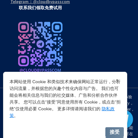
Telegram：@cloudbypasscom
联系我们领取免费试用
×
本网站使用 Cookie 和类似技术来确保网站正常运行，分析
访问流量，并根据您的兴趣个性化内容与广告。 我们也可
能会将相关信息与我们的社交媒体、广告和分析合作伙伴
突破所有反Anti-bot机器人检查，轻松
绕过cloudflare验证
、CAPTCHA验
共享。 您可以点击“接受”同意使用所有 Cookie，或点击“拒
证，WAF，CC防护和
Cloudflare爬虫验证
，并提供了HTTP API和Proxy，
绝”仅使用必要 Cookie。 更多详情请阅读我们的
隐私政
包括接口地址、请求参数、返回处理；以及
Cloudflare反爬虫
设置Referer，
策
。
浏览器UA和headless状态等各浏览器指纹设备特征。
注：穿云代理IP仅提供
国外动态代理IP
，在中国大陆IP环境下直连时可能
接受
会出现不稳定的情况，但您可以通过以下两种方式解决：一是将其部署在