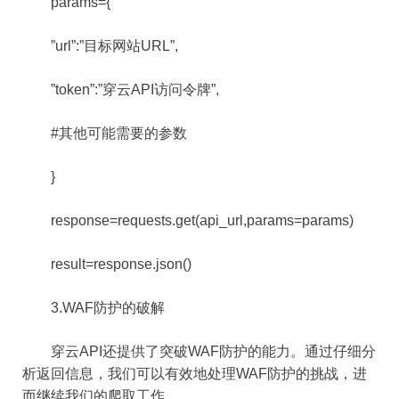
params={
”url”:”目标网站URL”,
”token”:”穿云API访问令牌”,
#其他可能需要的参数
}
response=requests.get(api_url,params=params)
result=response.json()
3.WAF防护的破解
穿云API还提供了突破WAF防护的能力。通过仔细分
析返回信息，我们可以有效地处理WAF防护的挑战，进
而继续我们的爬取工作。