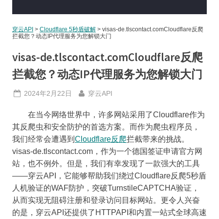
穿云API
>
Cloudflare 5秒盾破解
>
visas-de.tlscontact.comCloudflare反爬
拦截您？动态IP代理服务为您解锁大门
visas-de.tlscontact.comCloudflare反爬
拦截您？动态IP代理服务为您解锁大门
Posted
By
2024年2月22日
穿云API
on
在当今网络世界中，许多网站采用了Cloudflare作为
其反爬虫和安全防护的首选方案。而作为爬虫程序员，
我们经常会遭遇到
Cloudflare反爬
拦截带来的挑战。
visas-de.tlscontact.com，作为一个德国签证申请官方网
站，也不例外。但是，我们有幸发现了一款强大的工具
——穿云API，它能够帮助我们绕过Cloudflare反爬5秒盾
人机验证的WAF防护，突破TurnstileCAPTCHA验证，
从而实现无阻碍注册和登录访问目标网站。更令人兴奋
的是，穿云API还提供了HTTPAPI和内置一站式全球高速