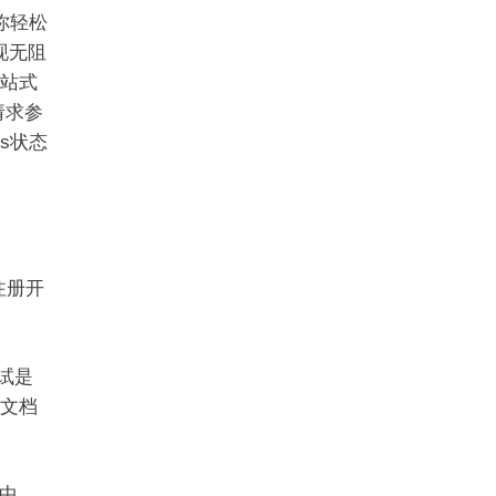
你轻松
实现无阻
一站式
请求参
ss状态
注册开
试是
I文档
块中，