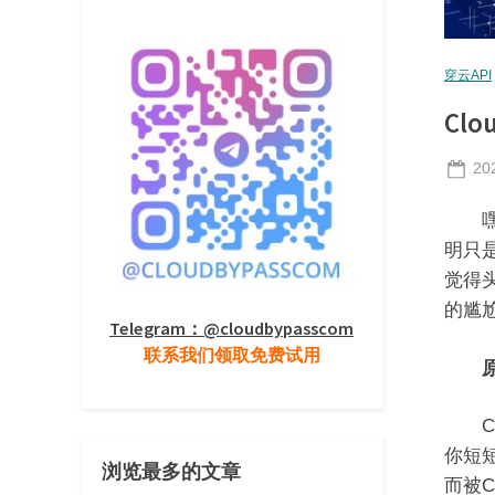
穿云API
Cl
Po
20
on
嘿，
明只是
觉得
的尴尬
Telegram：@cloudbypasscom
联系我们领取免费试用
原
Clo
你短
浏览最多的文章
而被C