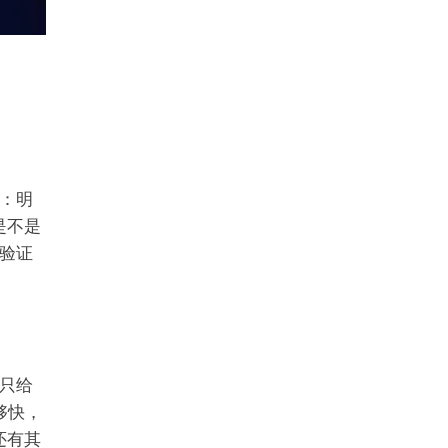
：明
是不是
验证
，只给
够快，
还有其