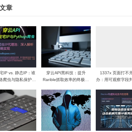
文章
t
P
o
s
t
:
IP vs. 静态IP：谁
穿云API黑科技：提升
1337x 页面打不
络爬虫与隐私保护的
Rarible抓取效率的终极指
办：用可观察字段
最佳选择？
南
问题