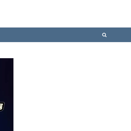
Toggle
search
form