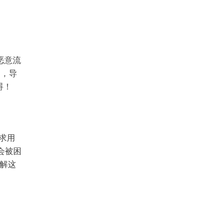
恶意流
护，导
碍！
要求用
会被困
解这