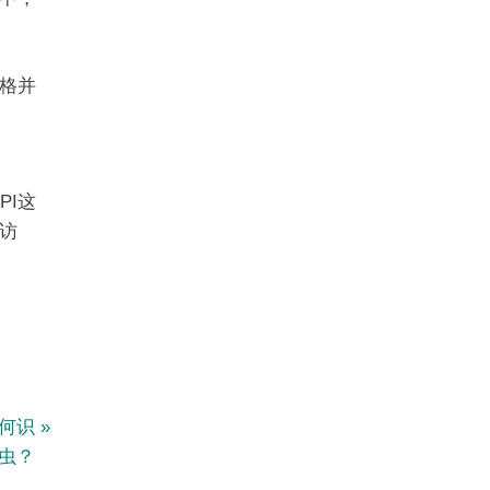
格并
PI这
访
如何识
虫？