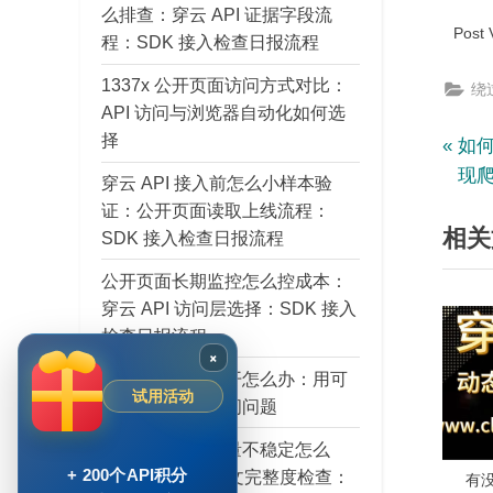
么排查：穿云 API 证据字段流
Post 
程：SDK 接入检查日报流程
1337x 公开页面访问方式对比：
绕过
API 访问与浏览器自动化如何选
择
文
P
如何
r
现
穿云 API 接入前怎么小样本验
章
e
证：公开页面读取上线流程：
相关
v
SDK 接入检查日报流程
导
i
公开页面长期监控怎么控成本：
航
o
穿云 API 访问层选择：SDK 接入
u
检查日报流程
s
×
1337x 页面打不开怎么办：用可
P
试用活动
观察字段判断访问问题
o
s
AI Agent 输入质量不稳定怎么
t
+ 200个API积分
办：穿云 API 正文完整度检查：
有