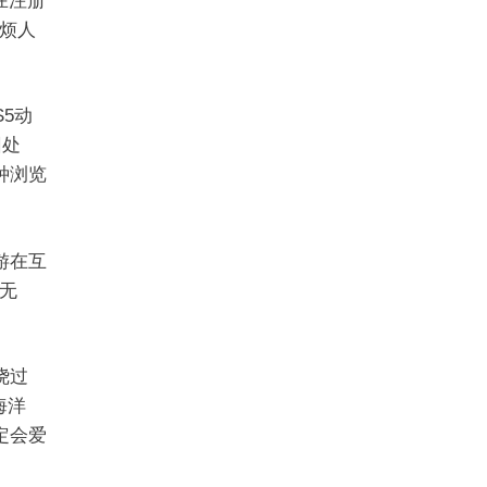
你在注册
烦人
5动
回处
各种浏览
游在互
无
绕过
海洋
定会爱