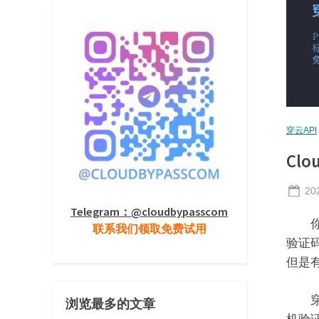
穿云API
Cl
Po
20
on
Telegram：@cloudbypasscom
你看
联系我们领取免费试用
验证
但是
穿云
浏览最多的文章