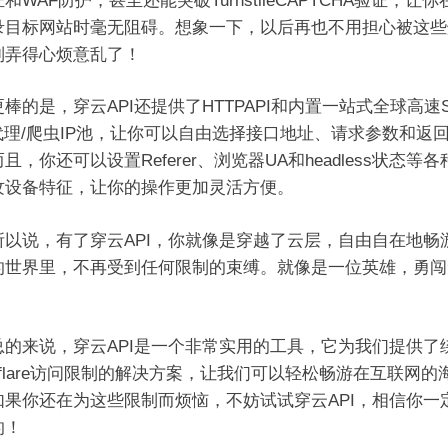
和WAF防护，甚至还能突破TurnstileCAPTCHA验证，让
录目标网站时毫无阻碍。想象一下，以后再也不用担心被这些
制弄得心烦意乱了！
的是，穿云API还提供了HTTPAPI和内置一站式全球高速S
P代理/爬虫IP池，让你可以自由选择接口地址、请求参数和返
且，你还可以设置Referer、浏览器UA和headless状态等
纹设备特征，让你的操作更加灵活方便。
说，有了穿云API，你就像是穿越了云层，自由自在地畅
的世界里，不再受到任何限制的束缚。就像是一位英雄，勇闯
来说，穿云API是一个非常实用的工具，它为我们提供了
udflare访问限制的解决方案，让我们可以轻松畅游在互联网的
如果你还在为这些限制而烦恼，不妨试试穿云API，相信你一
的！