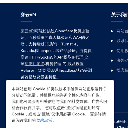
穿云API
关于我
穿云API
可轻松跳过Cloudflare反爬虫验
网站
证、五秒盾页面真人机验证和WAF防火
联系
墙，支持绕过JS质询、Turnstile、
Kasada和Incapsula等产品验证。并提供
使用
高速HTTP/Socks5的API提取IP代理(全
海外动
球
动态住宅IP
/机房代理IP),以及设置
Referer、浏览器UA和headless状态等浏
动态住
览器指纹及设备特征。
×
本网站使用 Cookie 和类似技术来确保网站正常运行，
分析访问流量，并根据您的兴趣个性化内容与广告。
我们也可能会将相关信息与我们的社交媒体、广告和分
析合作伙伴共享。 您可以点击“接受”同意使用所有
Cookie，或点击“拒绝”仅使用必要 Cookie。 更多详情
请阅读我们的
隐私政策
。
突破所有反Anti-bot机器人检查，轻松
绕过cloudflare验证
Clou