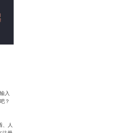
输入
吧？
盾、人