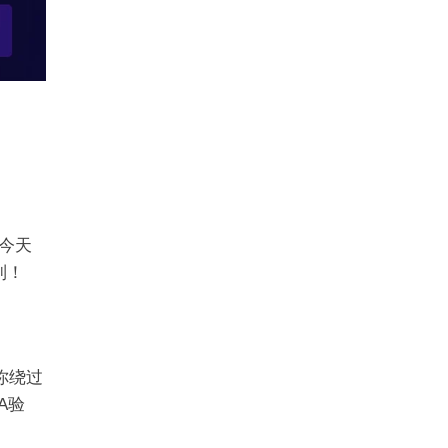
，今天
制！
你绕过
HA验