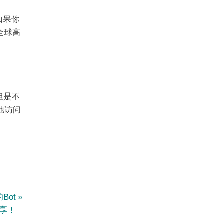
如果你
全球高
但是不
地访问
的Bot
分享！