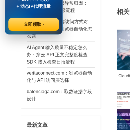
章
e
层：穿云 API 获取异常归因：
+ 动态IP代理流量
SDK 接入检查日报流程
相关
v
导
i
brainly.pl 公开内容访问方式对
立即领取 ›
航
o
比：穿云 API 与浏览器自动化怎
u
么选
s
AI Agent 输入质量不稳定怎么
P
办：穿云 API 正文完整度检查：
o
SDK 接入检查日报流程
s
veritaconnect.com：浏览器自动
t
Clou
化与 API 访问层选择
:
balenciaga.com：取数证据字段
设计
最新文章