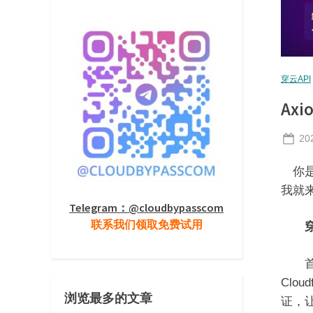
穿云API
Ax
Po
20
on
你是否
我就
Telegram：@cloudbypasscom
联系我们领取免费试用
穿
首先
Clo
浏览最多的文章
证，