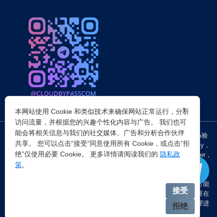
×
本网站使用 Cookie 和类似技术来确保网站正常运行，分析
访问流量，并根据您的兴趣个性化内容与广告。 我们也可
能会将相关信息与我们的社交媒体、广告和分析合作伙伴
突破所有反Anti-bot机器人检查，轻松
绕过cloudflare验证
、CAPTCHA验
共享。 您可以点击“接受”同意使用所有 Cookie，或点击“拒
证，WAF，CC防护和
Cloudflare爬虫验证
，并提供了HTTP API和Proxy，
绝”仅使用必要 Cookie。 更多详情请阅读我们的
隐私政
包括接口地址、请求参数、返回处理；以及
Cloudflare反爬虫
设置Referer，
策
。
浏览器UA和headless状态等各浏览器指纹设备特征。
注：穿云代理IP仅提供
国外动态代理IP
，在中国大陆IP环境下直连时可能
接受
会出现不稳定的情况，但您可以通过以下两种方式解决：一是将其部署在
香港等境外服务器上使用；二是在本地电脑端开启TUN模式的全局代理进
拒绝
行中转。