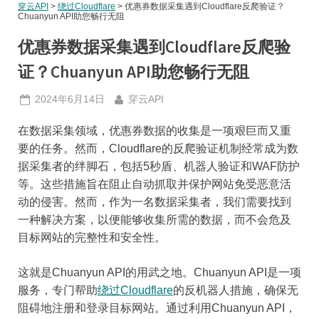
穿云API
>
绕过Cloudflare
>
优惠券数据采集遇到Cloudflare反爬验证？
Chuanyun API助您畅行无阻
优惠券数据采集遇到Cloudflare反爬验
证？Chuanyun API助您畅行无阻
Posted
By
2024年6月14日
穿云API
on
在数据采集领域，优惠券数据的收集是一项艰巨而又重
要的任务。然而，Cloudflare的反爬验证机制经常成为数
据采集者的绊脚石，包括5秒盾、机器人验证和WAF防护
等。这些措施旨在阻止自动抓取并保护网站免受恶意活
动的侵害。然而，作为一名数据采集者，我们需要找到
一种解决方案，以便能够收集所需的数据，而不会危及
目标网站的完整性和安全性。
这就是Chuanyun API的用武之地。Chuanyun API是一项
服务，专门帮助
绕过Cloudflare
的反机器人措施，确保无
阻碍地注册和登录目标网站。通过利用Chuanyun API，