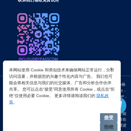
×
本网站使用 Cookie 和类似技术来确保网站正常运行，分析
访问流量，并根据您的兴趣个性化内容与广告。 我们也可
能会将相关信息与我们的社交媒体、广告和分析合作伙伴
突破所有反Anti-bot机器人检查，轻松
绕过cloudflare验证
、CAPTCHA验
共享。 您可以点击“接受”同意使用所有 Cookie，或点击“拒
证，WAF，CC防护和
Cloudflare爬虫验证
，并提供了HTTP API和Proxy，
绝”仅使用必要 Cookie。 更多详情请阅读我们的
隐私政
包括接口地址、请求参数、返回处理；以及
Cloudflare反爬虫
设置Referer，
策
。
浏览器UA和headless状态等各浏览器指纹设备特征。
注：穿云代理IP仅提供
国外动态代理IP
，在中国大陆IP环境下直连时可能
接受
会出现不稳定的情况，但您可以通过以下两种方式解决：一是将其部署在
香港等境外服务器上使用；二是在本地电脑端开启TUN模式的全局代理进
拒绝