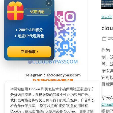
×
试用活动
穿云API
cl
+ 200个API积分
+ 动态IP代理流量
Po
20
on
作为一
立即领取 ›
制，这
等。
据采
Telegram：@cloudbypasscom
它可
联系我们领取免费试用
目标
×
本网站使用 Cookie 和类似技术来确保网站正常运行，
分析访问流量，并根据您的兴趣个性化内容与广告。
穿云A
我们也可能会将相关信息与我们的社交媒体、广告和分
Cloudf
析合作伙伴共享。 您可以点击“接受”同意使用所有
浏览最多的文章
提供了
Cookie，或点击“拒绝”仅使用必要 Cookie。 更多详情