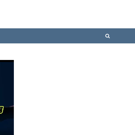
Toggle
search
form