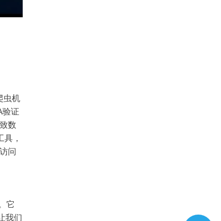
爬虫机
A验证
致数
工具，
访问
证。它
，让我们