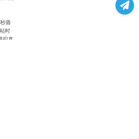
5秒盾
站时
模拟真
目标网
基于规
。但
WAF
ile
户完成
决挑战