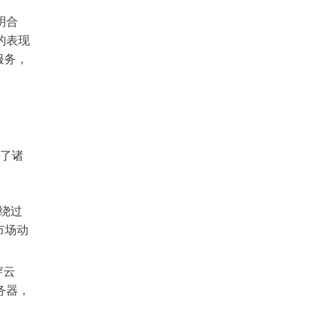
明合
的表现
服务，
来了诸
效绕过
市场动
穿云
服务器，