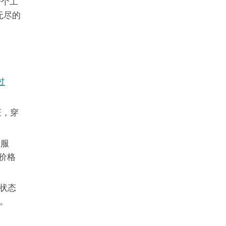
一个工
无尽的
过
验证，穿
理服
餐价格
s状态
。