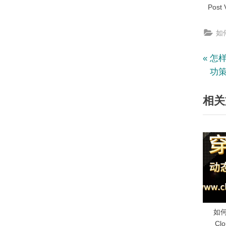
Post 
如何
文
P
怎样
r
功
章
e
相关
v
导
i
航
o
u
s
P
o
s
t
如
:
Cl