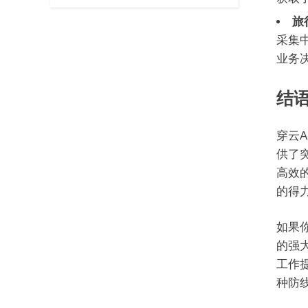
旅
采集
业务
结语
穿云
供了突
高效的
的得
如果你
的强
工作
种防