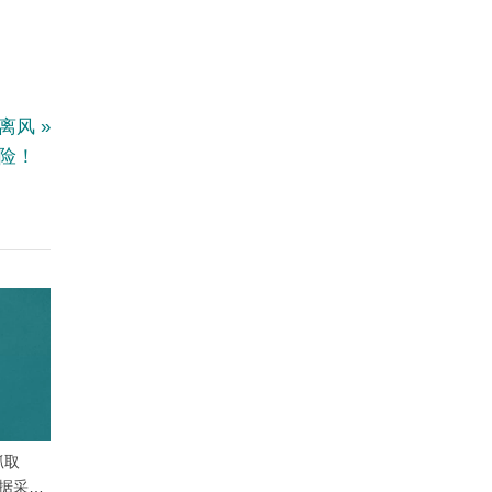
远离风
险！
抓取
数据采集