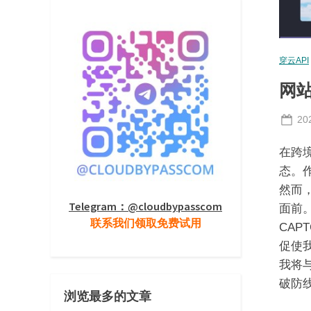
穿云API
网站
Po
20
on
在跨
态。
然而，
Telegram：@cloudbypasscom
面前。
联系我们领取免费试用
CA
促使
我将与
破防
浏览最多的文章