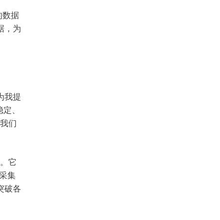
的数据
据，为
为我提
稳定、
是我们
I。它
采集
突破各