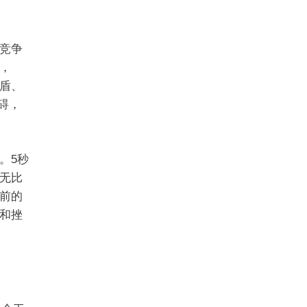
竞争
，
秒盾、
障碍，
。5秒
无比
前的
和挫