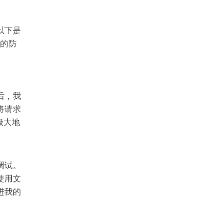
以下是
e的防
后，我
将请求
极大地
调试。
使用文
进我的