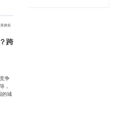
的亲身实
e？跨
竞争
等，
固的城