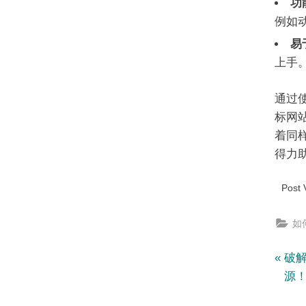
功
例如
易
上手
通过使
标网
着同
得力
Post 
如何
文
P
破解
r
源
章
e