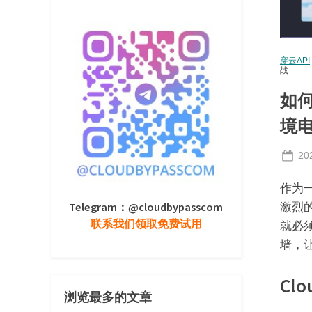
穿云API
战
如何
境
Po
20
on
作为
Telegram：@cloudbypasscom
激烈
联系我们领取免费试用
就必须
墙，
Cl
浏览最多的文章