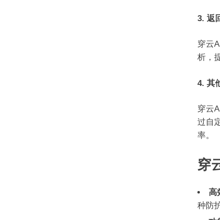
3. 
穿云
析，
4. 
穿云A
过自
率。
穿云
高
种防