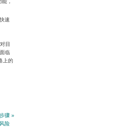
功能，
快速
了对目
面临
路上的
：步骤
风险