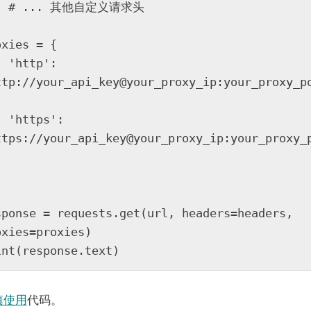
定义请求头

xies = {

p': 
ttp://your_api_key@your_proxy_ip:your_proxy_p
s': 
ttps://your_api_key@your_proxy_ip:your_proxy_
sponse = requests.get(url, headers=headers, 
oxies=proxies)

慎使用
代码。