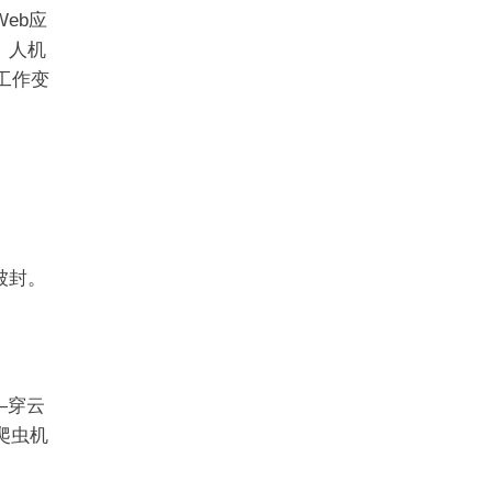
Web应
、人机
集工作变
。
被封。
—穿云
爬虫机