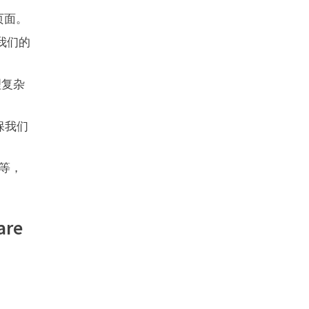
页面。
我们的
理复杂
保我们
态等，
re