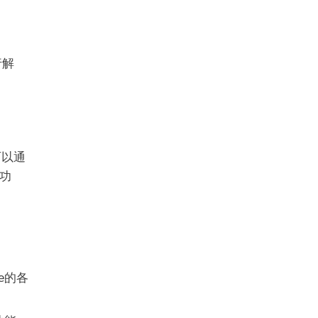
行解
可以通
功
e的各