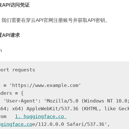
获取API访问凭证
我们需要在穿云API官网注册账号并获取API密钥。
置API请求
n
port requests

l = 'https://www.example.com'

ders = {

ndows NT 10.0; 
n64; x64) AppleWebKit/537.36 (KHTML, like Geck
rom   
1. huggingface.co 
ggingface.co
e/112.0.0.0 Safari/537.36',
